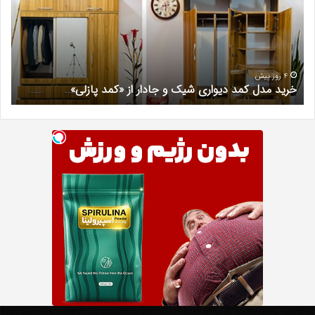
دیواری
در
شیک
فرد
و
کرج
جادار
دکتر
از
مری
«کمد
خیر
4 روز پیش
خرید مدل کمد دیواری شیک و جادار از «کمد پازلی»
ب
پازلی»
Th
د