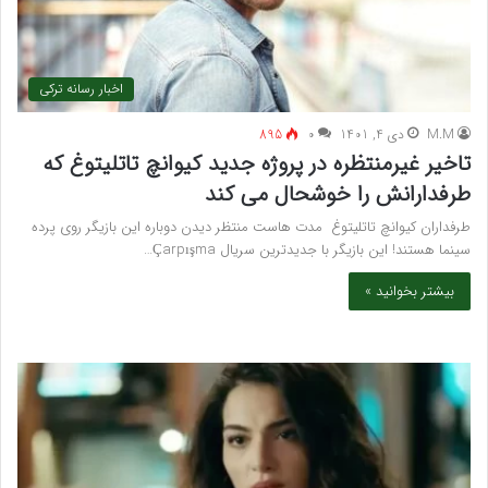
اخبار رسانه ترکی
M.M
دی 4, 1401
۰
895
تاخیر غیرمنتظره در پروژه جدید کیوانچ تاتلیتوغ که
طرفدارانش را خوشحال می کند
طرفداران کیوانچ تاتلیتوغ مدت هاست منتظر دیدن دوباره این بازیگر روی پرده
سینما هستند! این بازیگر با جدیدترین سریال Çarpışma…
بیشتر بخوانید »