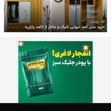
شیک
فرد
و
کرج
جادار
دکتر
از
مری
«کمد
خیر
6 روز پیش
خرید مدل کمد دیواری شیک و جادار از «کمد پازلی»
ب
پازلی»
Th
د
Punishe
ر