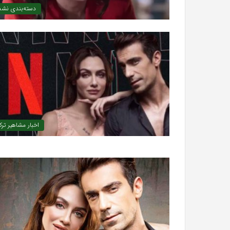
دسته‌بندی نشد
»با
اولین
سری
شهریور 23, 1396
عکس
کریستن بل می دانست که “فروزن 2” موفق
The Punisher «تنبیه کننده »با اولی
های
های جدید از راه رسید
جدید
از
راه
رسید
اخبار مشاهیر ترک