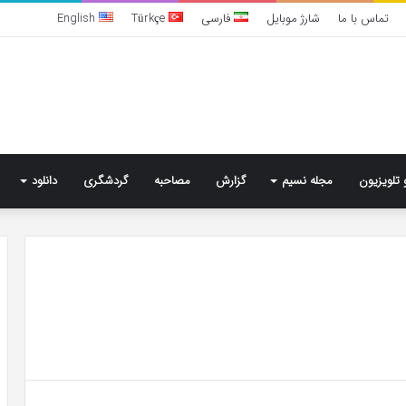
تماس با ما
شارژ موبایل
فارسی
Türkçe
English
 تلویزیون
مجله نسیم
گزارش
مصاحبه
گردشگری
دانلود
بهترین
کلینیک
زیبایی
در
فردیس
کرج؛
دکتر
5 روز پیش
مریم