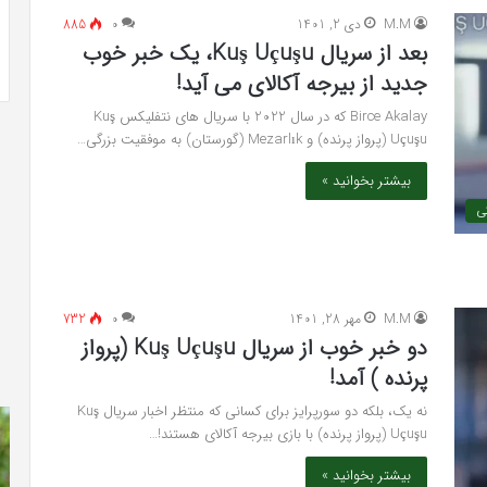
ری شیک و جادار از
بهترین کلینیک زیبایی در فردیس کرج؛
خیرآبادی
M.M
دی 2, 1401
۰
885
دکتر مریم خیرآبادی
بعد از سریال Kuş Uçuşu، یک خبر خوب
جدید از بیرجه آکالای می آید!
Birce Akalay که در سال 2022 با سریال های نتفلیکس Kuş
Uçuşu (پرواز پرنده) و Mezarlık (گورستان) به موفقیت بزرگی…
بیشتر بخوانید »
کی
M.M
مهر 28, 1401
۰
732
دو خبر خوب از سریال Kuş Uçuşu (پرواز
پرنده ) آمد!
نه یک، بلکه دو سورپرایز برای کسانی که منتظر اخبار سریال Kuş
دانلود
هم
Uçuşu (پرواز پرنده) با بازی بیرجه آکالای هستند!…
رایگان
چی
دوبله
در
بیشتر بخوانید »
فارسی
مو