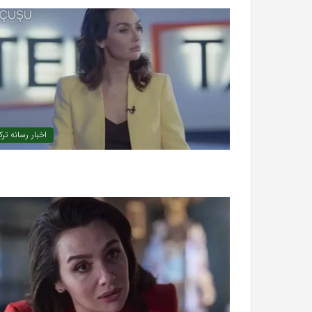
تشخیص سندرم پرادر-ویلی چگونه انجام
خرید مدل کمد دیوا
«کمد
می‌شود؟
«کمد پازلی»
پازلی»
اخبار رسانه تر
The
Punisher
«تنبیه
کننده