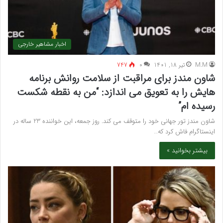
اخبار مشاهیر خارجی
M.M
تیر 18, 1401
۰
747
شاون مندز برای مراقبت از سلامت روانش برنامه
هایش را به تعویق می اندازد: “من به نقطه شکست
رسیده ام”
شاون مندز تور جهانی خود را متوقف می کند. روز جمعه، این خواننده 23 ساله در
اینستاگرام فاش کرد که…
بیشتر بخوانید »