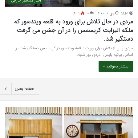
اخبار مشاهیر خارجی
M.M
دی 6, 1400
۰
809
مردی در حال تلاش برای ورود به قلعه ویندسور که
ملکه الیزابت کریسمس را در آن جشن می گرفت
دستگیر شد.
مردی پس از تلاش برای ورود به قلعه ویندسور در کریسمس دستگیر شد. بر
اساس بیانیه پلیس مردی روز شنبه…
بیشتر بخوانید »
صفحه بعدی
بهترین
سرک
کلینیک
سی
زیبایی
برای
در
قند
فردیس
خون