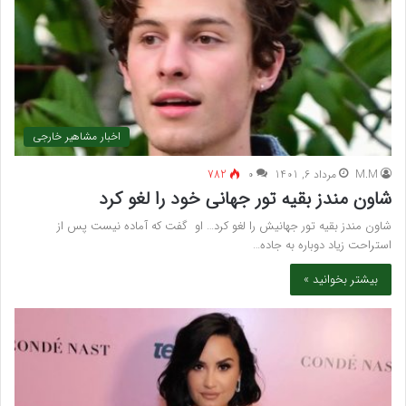
اخبار مشاهیر خارجی
M.M
مرداد 6, 1401
۰
782
شاون مندز بقیه تور جهانی خود را لغو کرد
شاون مندز بقیه تور جهانیش را لغو کرد… او گفت که آماده نیست پس از
استراحت زیاد دوباره به جاده…
بیشتر بخوانید »