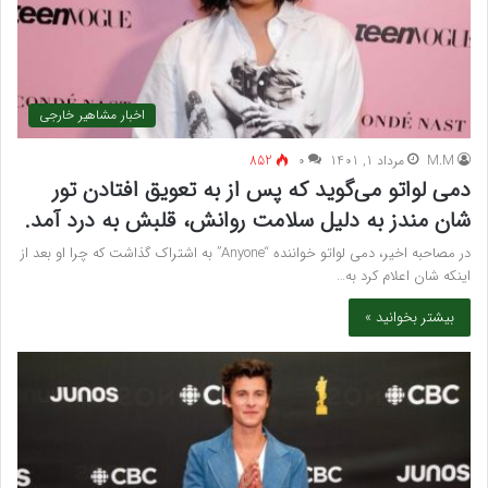
اخبار مشاهیر خارجی
M.M
مرداد 1, 1401
۰
852
دمی لواتو می‌گوید که پس از به تعویق افتادن تور
شان مندز به دلیل سلامت روانش، قلبش به درد آمد.
در مصاحبه اخیر، دمی لواتو خواننده “Anyone” به اشتراک گذاشت که چرا او بعد از
اینکه شان اعلام کرد به…
بیشتر بخوانید »