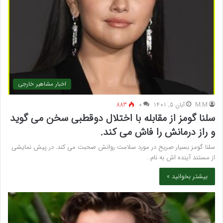
اخبار مشاهیر خارجی
M.M
آبان 5, 1401
۰
883
سلنا گومز از مقابله با اختلال دوقطبی سخن می گوید
و راز درمانش را فاش می کند.
سلنا گومز بسیار صریح در مورد سلامت روانش صحبت می کند. در پیش نمایشی
از مستند آینده اش به نام…
بیشتر بخوانید »