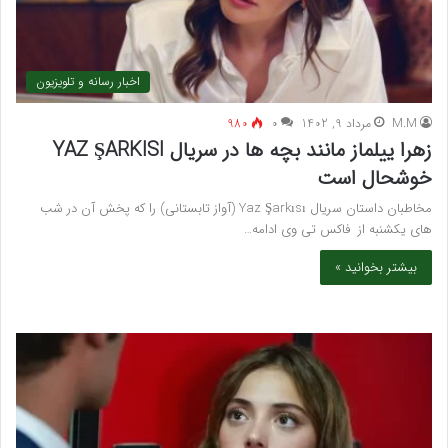
اخبار رسانه و تلویزیون
M.M
مرداد 9, 1402
۰
980
زهرا ییلماز مانند بچه ها در سریال YAZ ŞARKISI
خوشحال است
مخاطبان داستان سریال Yaz Şarkısı (آواز تابستانی) را که پخش آن در شب
های یکشنبه از فاکس تی وی ادامه…
بیشتر بخوانید »