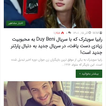
اخبار مشاهیر
M.M
آذر 15, 1401
۰
1,658
رابیا سویترک که با سریال Duy Beni به محبوبیت
زیادی دست یافت، در سریال جدید به دنبال پارتنر
جدید است!
رابیا سویترک به یکی از موفق ترین بازیگران زن جوان دوره اخیر تبدیل شده
است. این بازیگر که متولد 1996…
بیشتر بخوانید »