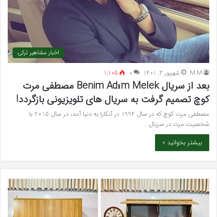
اخبار مشاهیر ترکی
M.M
شهریور 2, 1401
۰
1,105
بعد از سریال Benim Adım Melek مصطفی مرت
کوچ تصمیم گرفت به سریال های تلویزیونی بازگردد!
مصطفی مرت کوچ که در سال 1994 در آنکارا به دنیا آمد، در سال 2015 با
شخصیت مرت در سریال…
بیشتر بخوانید »
خرید
بهت
مدل
کلی
کمد
زیبا
دیواری
در