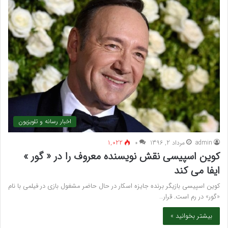
اخبار رسانه و تلویزیون
admin
مرداد 2, 1396
۰
1,022
کوین اسپیسی نقش نویسنده معروف را در « گور »
ایفا می کند
کوین اسپیسی بازیگر برنده جایزه اسکار در حال حاضر مشغول بازی در فیلمی با نام
«گور» در رم است. قرار…
بیشتر بخوانید »