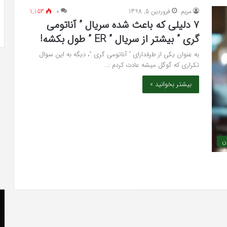
 به شایعه‌های اخیر؛
تشخیص سندرم پرادر-ویلی چگونه انجام
مريم
فروردین 5, 1398
۰
1,153
 دادگاه می‌دهم»
می‌شود؟
7 دلیلی که باعث شده سریال ” آناتومی
گری ” بیشتر از سریال ” ER ” طول بکشه!
به عنوان یکی از طرفدارای ” آناتومی گری “، دیگه به این سوال
تکراری که گوگل میشه عادت کردم :…
بیشتر بخوانید »
ون
کریستن
he
بل
er
می
«ت
دانست
کن