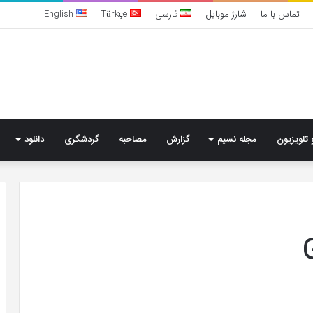
تماس با ما
شارژ موبایل
فارسی
Türkçe
English
 تلویزیون
مجله نسیم
گزارش
مصاحبه
گردشگری
دانلود
تشخیص
سندرم
پرادر-
ویلی
چگونه
انجام
می‌شود؟
5 روز پیش