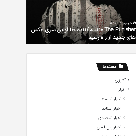
فیلم
لین
با
ی
استعداد
شهریور 23, 1396
شهریور 1, 1396
کس
Gifted
The Punisher «تنبیه کننده »با اولین سری عکس
ی
2017
های جدید از راه رسید
2017
ید
ید
دسته‌ها
آشپزی
اخبار
اخبار اجتماعی
اخبار استانها
اخبار اقتصادی
اخبار بین الملل