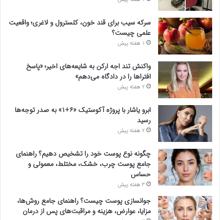
سرکه سیب برای قند خون، کلسترول و لاغری؛ واقعیت
علمی چیست؟
1 هفته پیش
واکنش تند اجه ارکن به شایعه‌های اخیر؛ «پاسخ
افتراها را در دادگاه می‌دهم»
2 هفته پیش
ابرو یاشار با پروژه آکوستیک «۶+۱» به صدر توجه‌ها
رسید
2 هفته پیش
چگونه نوع پوست خود را تشخیص دهیم؟ راهنمای
جامع پوست چرب، خشک، مختلط، معمولی و
حساس
3 هفته پیش
جوانسازی پوست چیست؟ راهنمای جامع روش‌ها،
مزایا، عوارض، هزینه و مراقبت‌های پس از درمان