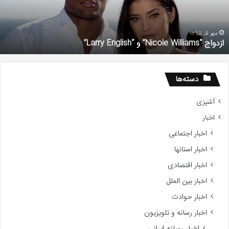
English
چ
ف
«
و
مهر 5, 1395
ازدواج “Nicole Williams” و “Larry English”
ف
ش
دسته‌ها
آشپزی
اخبار
اخبار اجتماعی
اخبار استانها
اخبار اقتصادی
اخبار بین الملل
اخبار حوادث
اخبار رسانه و تلویزیون
اخبار رسانه ایرانی