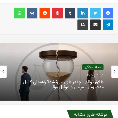
لینکداین
تامبلر
پینتریست
Reddit
VKontakte
واتس آپ
تلگرام
اشتراک گذاری با ایمیل
چاپ
مجله هفتگی
تیر 19, 1405
طلاق توافقی چقدر طول می‌کشد؟ راهنمای کامل
مدت زمان، مراحل و عوامل مؤثر
نوشته های مشابه