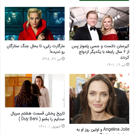
کیرستن دانست و جسی پلمونز پس
مارگارت رابی، تا بحال جنگ ستارگان
از 6 سال رابطه با یکدیگر ازدواج
رو ندیده!
کردند
تیر 29, 1398
تیر 19, 1401
تاریخ پخش قسمت هشتم سریال
صدایم را بشنو ( Duy Beni )
شهریور 1, 1401
Angelina Jolie و اولین روز او به