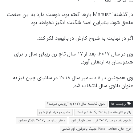
در گذشته Manushi بارها گفته بود، دوست دارد به این صنعت
ملحق شود، بنابراین اصلا شگفت انگیز نخواهد بود
اگر در نهایت به شروع کارش در بالیوود فکر کند.
وی در سال 2017، بعد از 17 سال تاج زن زیبای سال را برای
هندوستان به ارمغان آورد.
وی همچنین در 8 دسامبر سال 2018 در سانیای چین نیز به
عنوان بانوی سال انتخاب شد.
برچسب ها
بانوی شایسته سال 2017 به آرزویش میرسد؟
بانوی شایسته سال 2018 یک هندی است
حضور در فیلم فرح خان
خانوم دنیا در سال 2017 قرار است بازیگر شود
دختر زیبای سال 2017 بازیگر میشود
فرح خان، Karan Johar، دیپیکا پادوکون، اوم شانتی