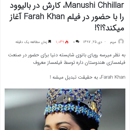
Manushi Chhillar، کارش در بالیوود
را با حضور در فیلم Farah Khan آغاز
میکند؟!؟!
مريم
دی 25, 1397
۰
1,039
زمان مطالعه یک دقیقه
به نظر میرسه رویای بانوی شایسته دنیا برای حضور در صنعت
فیلمسازی هندوستان داره توسط فیلمساز معروف
Farah Khan، به حقیقت تبدیل میشه !