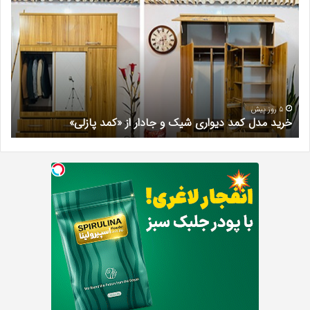
مدل
کلی
کمد
زیبا
دیواری
در
شیک
فرد
و
کرج
جادار
دکتر
از
مری
«کمد
خیر
5 روز پیش
خرید مدل کمد دیواری شیک و جادار از «کمد پازلی»
ب
پازلی»