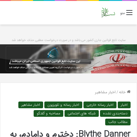
منو
سایت تابع قوانین جاری کشور می باشد و در صورت درخواست مطلبی حذف خواهد شد
خانه
/
اخبار مشاهیر
اخبار
اخبار رسانه خارجی
اخبار رسانه و تلویزیون
اخبار مشاهیر
دسته‌بندی نشده
شبکه های اجتماعی
مصاحبه و گفتگو
مطالب جالب
Blythe Danner: دخترم و دامادم، به