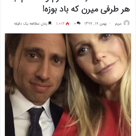
هر طرفی میرن که باد بوزه!
مريم
بهمن 17, 1397
۰
1,012
زمان مطالعه یک دقیقه