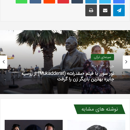
تلگرام
اشتراک گذاری با ایمیل
چاپ
سینمای ترکی
خرداد 23, 1404
نور سورر با فیلم «مقدرات» (Mukadderat) از روسیه
جایزه بهترین بازیگر زن را گرفت
نوشته های مشابه