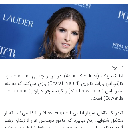
[ad_1]
آنا کندریک (Anna Kendrick) در‌ تریلر جنایی Unsound به
کارگردانی بارات نالوری (Bharat Nalluri) بازی می‌کند که به قلم
متیو راس (Matthew Ross) و کریستوفر ادواردز (Christopher
Edwards) است.
کندریک نقش سرباز ایالتی New England را ایفا می‌کند که از
مشکل شنوایی رنج می‌برد که مامور تجسس فرار از زندان رهبر
گروه بدنامی است. او هرچه بیشتر در خطرناک‌ترین پرونده