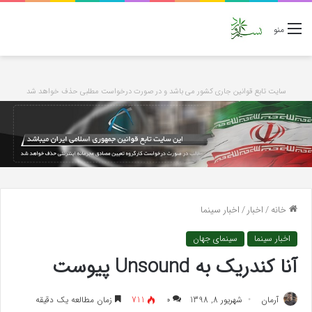
منو
سایت تابع قوانین جاری کشور می باشد و در صورت درخواست مطلبی حذف خواهد شد
خانه
/
اخبار
/
اخبار سینما
اخبار سینما
سینمای جهان
آنا کندریک به Unsound پیوست
آرمان
شهریور 8, 1398
۰
711
زمان مطالعه یک دقیقه