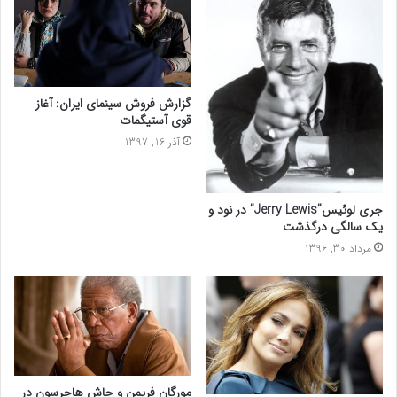
گزارش فروش سینمای ایران: آغاز
قوی آستیگمات
آذر 16, 1397
جری لوئیس”Jerry Lewis” در نود و
یک سالگی درگذشت
مرداد 30, 1396
مورگان فریمن و جاش هاچرسون در