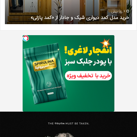
از
مری
«کمد
خیر
6 روز پیش
خرید مدل کمد دیواری شیک و جادار از «کمد پازلی»
ب
پازلی»
Th
د
Punishe
ر
تنبیه
د
ننده
ف