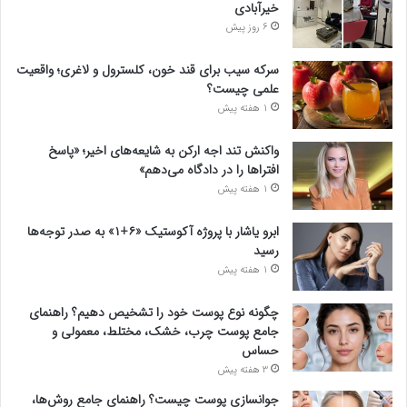
خیرآبادی
6 روز پیش
سرکه سیب برای قند خون، کلسترول و لاغری؛ واقعیت
علمی چیست؟
1 هفته پیش
واکنش تند اجه ارکن به شایعه‌های اخیر؛ «پاسخ
افتراها را در دادگاه می‌دهم»
1 هفته پیش
ابرو یاشار با پروژه آکوستیک «۶+۱» به صدر توجه‌ها
رسید
1 هفته پیش
چگونه نوع پوست خود را تشخیص دهیم؟ راهنمای
جامع پوست چرب، خشک، مختلط، معمولی و
حساس
3 هفته پیش
جوانسازی پوست چیست؟ راهنمای جامع روش‌ها،