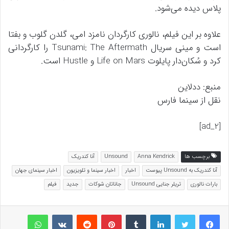
پلاس دیده می‌شود.
علاوه بر این فیلم‌، نالوری کارگردان نامزد امی، گلدن گلوب و بفتا
است و مینی سریال Tsunami: The Aftermath را کارگردانی
کرد و سُکان‌دار پایلوت Life on Mars و Hustle است.
منبع: ددلاین
نقل از سینما فارس
[ad_2]
برچسب ها
Anna Kendrick
Unsound
آنا کندریک
آنا کندریک به Unsound پیوست
اخبار
اخبار سینما و تلویزیون
اخبار سینمای جهان
بارات نالوری
تریلر جنایی Unsound
جاناتان شوکات
جدید
فیلم
لینکداین
تامبلر
پینتریست
Reddit
VKontakte
واتس آپ