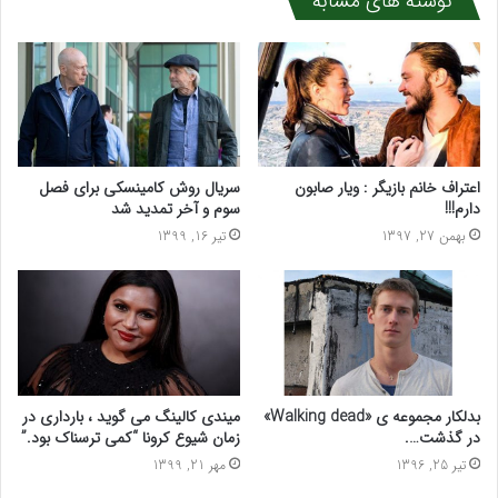
نوشته های مشابه
اعتراف خانم بازیگر : ویار صابون
سریال روش کامینسکی برای فصل
دارم!!!
سوم و آخر تمدید شد
بهمن 27, 1397
تیر 16, 1399
بدلکار مجموعه ی «Walking dead»
میندی کالینگ می گوید ، بارداری در
در گذشت….
زمان شیوع کرونا “کمی ترسناک بود.”
تیر 25, 1396
مهر 21, 1399