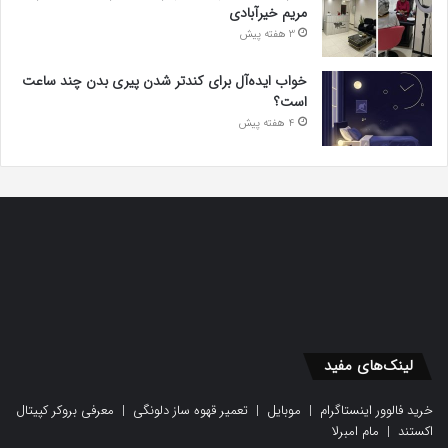
مریم خیرآبادی
3 هفته پیش
خواب ایده‌آل برای کندتر شدن پیری بدن چند ساعت
است؟
4 هفته پیش
لینک‌های مفید
خرید فالوور اینستاگرام
|
موبایل
|
تعمیر قهوه ساز دلونگی
|
معرفی بروکر کپیتال
اکستند
|
مام امبرلا