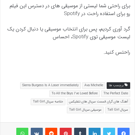
برای راحتی شما لیستی از موسیقی های در دسترس این فیلم
رو برای استفاده راحت در Spotify
گرد آوری کردیم، پس برای انتخاب موسیقی یا دنبال کردن یک
لیست موسیقی توی Spotify، احساس
راحتس کنید.
برچسب ها
Ava Michelle
Sierra Burgess Is A Loser immediately
To All the Boys I've Loved Before
The Perfect Date
آهنگ های گران قسمت سریال های نتفلیکس
خلاصه سریال Tall Girl
سریال Tall Girl
موسیقی سریال Tall Girl
لینکداین
تامبلر
پینتریست
Reddit
VKontakte
واتس آپ