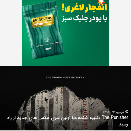
Th
د
Punishe
ر
تنبیه
د
ننده
ف
با
ف
ولین
ب
ری
ا
کس
d
شهریور 23, 1396
The Punisher «تنبیه کننده »با اولین سری عکس های جدید از راه
ای
7
رسید
دید
ز