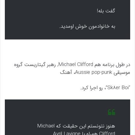
گفت بله!
به خانوادمون خوش اومدید.
در طول برنامه هم Michael Clifford, رهبر گیتاریست گروه
موسیقی Aussie pop-punk، آهنگ
“Sk8er Boi”، رو اجرا کرد.
هنوز نتونستم این حقیقت که Michael
Clifford همراه با Avril Lavigne