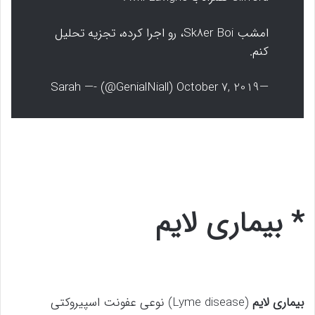
امشب Sk8er Boi، رو اجرا کرده، تجزیه تحلیل
کنم.
—Sarah —- (@GenialNiall) October 7, 2019
* بیماری لایم
بیماری لایم
(
Lyme disease
) نوعی عفونت اسپیروکتی