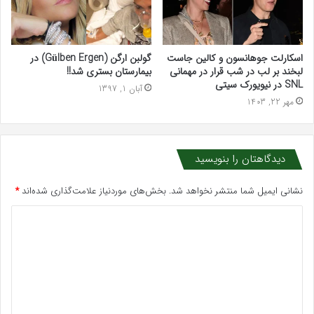
اسکارلت جوهانسون و کالین جاست
گولبن ارگن (Gülben Ergen) در
لبخند بر لب در شب قرار در مهمانی
بیمارستان بستری شد!!
SNL در نیویورک سیتی
آبان 1, 1397
مهر 22, 1403
دیدگاهتان را بنویسید
نشانی ایمیل شما منتشر نخواهد شد.
بخش‌های موردنیاز علامت‌گذاری شده‌اند
*
د
ی
د
گ
ا