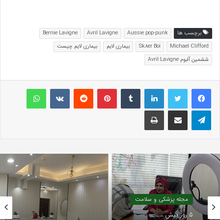
برچسب ها
Aussie pop-punk
Avril Lavigne
Bernie Lavigne
Michael Clifford
Sk8er Boi
بیماری لایم
بیماری لایم چیست
ششمین آلبوم Avril Lavigne
لینکداین
تامبلر
پینتریست
Reddit
VKontakte
واتس آپ
تلگرام
اشتراک گذاری با ایمیل
چاپ
مجله پزشکی و سلامت
مجله پزشکی و سلامت