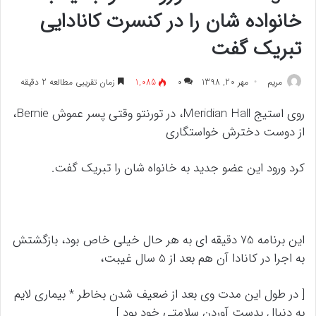
خانواده شان را در کنسرت کانادایی
تبریک گفت
مريم
مهر 20, 1398
۰
1,085
زمان تقریبی مطالعه 2 دقیقه
روی استیج Meridian Hall، در تورنتو وقتی پسر عموش Bernie،
از دوست دخترش خواستگاری
کرد ورود این عضو جدید به خانواه شان را تبریک گفت.
این برنامه 75 دقیقه ای به هر حال خیلی خاص بود، بازگشتش
به اجرا در کانادا آن هم بعد از 5 سال غیبت،
[ در طول این مدت وی بعد از ضعیف شدن بخاطر * بیماری لایم
به دنبال بدست آوردن سلامتی خود بود ]