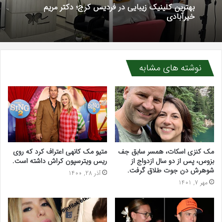
1 هفته پیش
5 روز پیش
سرکه سیب برای قند خون، کلسترول و لاغری؛ واقعیت
علمی چیست؟
بهترین کلینیک زیبایی در فردیس کرج؛ دکتر مریم
خیرآبادی
نوشته های مشابه
مک کنزی اسکات، همسر سابق جف
متیو مک کانهی اعتراف کرد که روی
بزوس، پس از دو سال ازدواج از
ریس ویترسپون کراش داشته است.
شوهرش دن جوت طلاق گرفت.
آذر 28, 1400
مهر 7, 1401