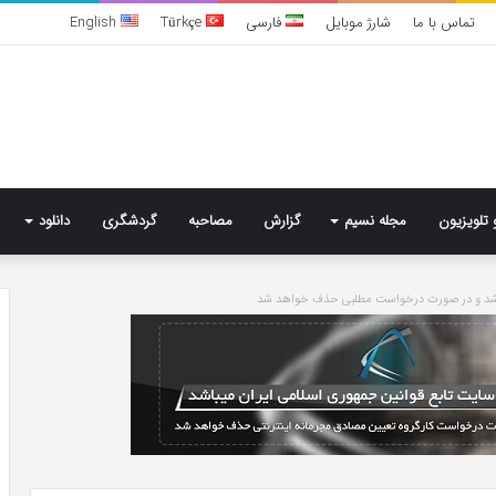
تماس با ما
شارژ موبایل
فارسی
Türkçe
English
 تلویزیون
مجله نسیم
گزارش
مصاحبه
گردشگری
دانلود
باشد و در صورت درخواست مطلبی حذف خواهد شد
تشخیص
سندرم
پرادر-
ویلی
چگونه
انجام
می‌شود؟
5 روز پیش