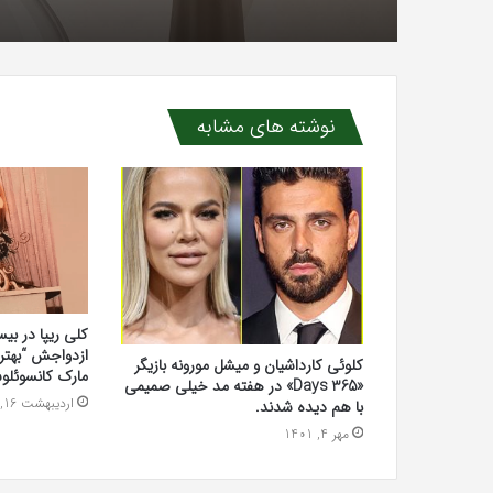
نوشته های مشابه
کلی ریپا در بی
ازدواجش “بهترین
کلوئی کارداشیان و میشل مورونه بازیگر
مارک کانسوئلو
«365 Days» در هفته مد خیلی صمیمی
اردیبهشت 16, 1400
با هم دیده شدند.
مهر 4, 1401