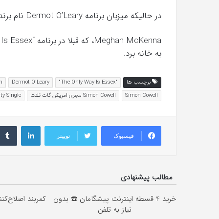
در حالیکه میزبان برنامه Dermot O’Leary نام برنده، را اعلام کرد، بقیه برنامه فضای شادتری داشت.
به خانه برد.
برچسب ها
"The Only Way Is Essex"
Dermot O'Leary
n
Simon Cowell
Simon Cowell مجری امریکن گات تلنت
ity Single
لینکداین
فیسبوک
توییتر
مطالب پیشنهادی
خرید 4 قسطه اینترنت پیشگامان ☎️ بدون
کمربند اصلاح‌کن
نیاز به تلفن