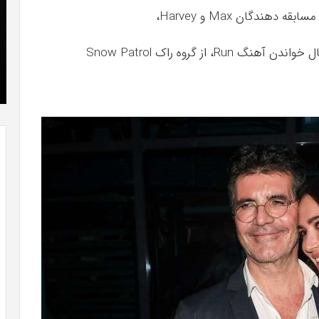
که
»با
“فروزن
او
2”
سر
آذر 23, 1398
موفق
ع
کریستن بل می دانست که “فروزن 2” موفق
خواهد
ها
!
خواهد بود.
بود.
جد
از
راه
رس