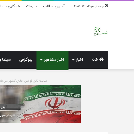
آخرین مطالب
تبلیغات
همکاری با ما
جمعه, مرداد 16 1405
خانه
اخبار
اخبار مشاهیر
بیوگرافی
سینما و
سایت تابع قوانین جاری کشور می 
واکنش
تند
اجه
ارکن
به
شایعه‌های
اخیر؛
1 هفته پیش
«پاسخ