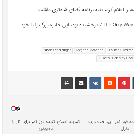
Meghan McKenna، که قبلا در برنامه “The Only Way Is Essex”، درخشیده بود، این جایزه بزرگ را با خود
Nicole Scherzinger
Meghan McKenna
Lauren Silverma
X-Factor: Celebrity Char
تامبلر
پینتریست
Reddit
VKontakte
اشتراک گذاری با ایمیل
چاپ
نده قوز کمر | پرداخت درب
کمربند اصلاح کننده قوز کمر برای کار با
منزل
کامپیتور