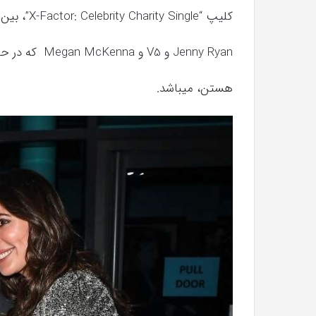
با
کلیپ “X-Factor: Celebrity Charity Single”، بین مسابقه دهندگان Max و Harvey،
حیوانات
وحشی
Jenny Ryan و V5 و Megan McKenna که در حال خواندن آهنگ Run، از گروه راک Snow Patrol
!
تیر 13, 1397
رابطه جنسی این دختر با حیوانات وحشی 
هستن، میباشد.