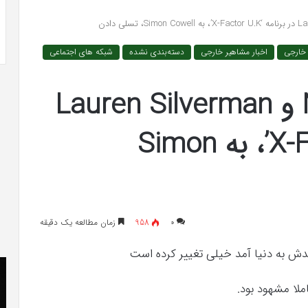
 به شایعه‌های اخیر؛
تشخیص سندرم پرادر-ویلی چگونه انجام
 دادگاه می‌دهم»
می‌شود؟
 خارجی
اخبار مشاهیر خارجی
دسته‌بندی نشده
شبکه های اجتماعی
Nicole Scherzinger و Lauren Silverman
در برنامه ‘X-Factor U.K’، به Simon
۰
958
زمان مطالعه یک دقیقه
کریستن
he
بل
er
می
«ت
دانست
کن