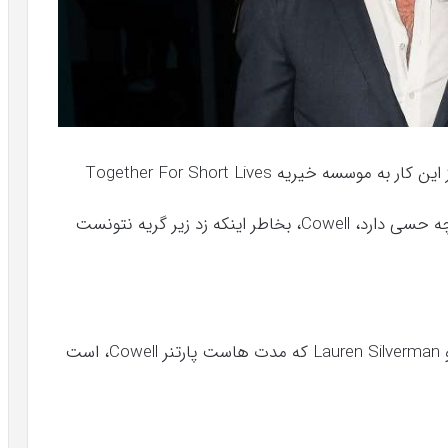
و Shooting Star Children’s Hospices، میرسد چه حسی دارد، Cowell، بخاطر اینکه زد زیر گریه نتونست
Nicole Scherzinger نیز دست Cowell، رو فشرد و Lauren Silverman که مدت هاست پارتنر Cowell، است