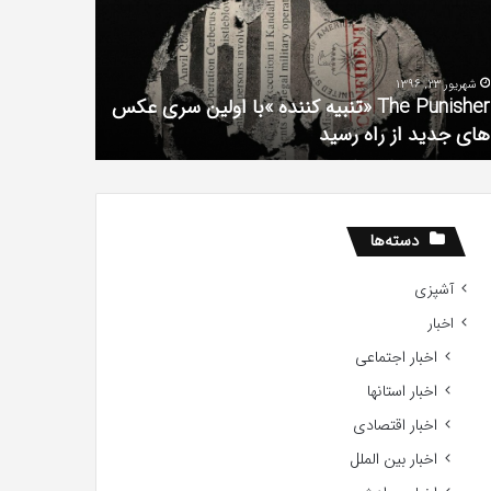
فیلم
لین
با
ی
استعداد
شهریور 23, 1396
شهریور 1, 1396
کس
Gifted
The Punisher «تنبیه کننده »با اولین سری عکس
ی
2017
های جدید از راه رسید
2017
ید
ید
دسته‌ها
آشپزی
اخبار
اخبار اجتماعی
اخبار استانها
اخبار اقتصادی
اخبار بین الملل