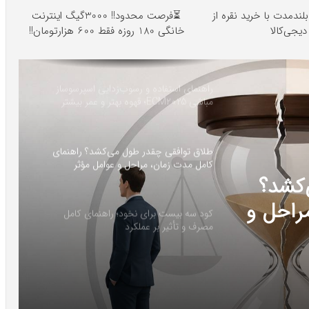
لندمدت با خرید نقره از
⏳فرصت محدود!! 3000گیگ اینترنت
دیجی‌کالا
خانگی 180 روزه فقط 600 هزارتومان!!
راهنمای استفاده و رسوب‌زدایی اسپرسوساز
مباشی ECM2025؛ قهوه بهتر و عمر بیشتر
دستگاه
طلاق توافقی چقدر طول می‌کشد؟ راهنمای
کامل مدت زمان، مراحل و عوامل مؤثر
‌کشد؟
راحل و
کود سه بیست برای نخود؛ راهنمای کامل
مصرف و تأثیر بر عملکرد