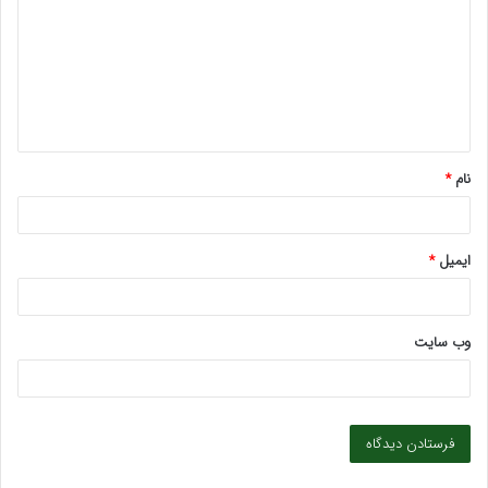
د
گ
ا
ه
*
نام
*
ایمیل
*
وب‌ سایت