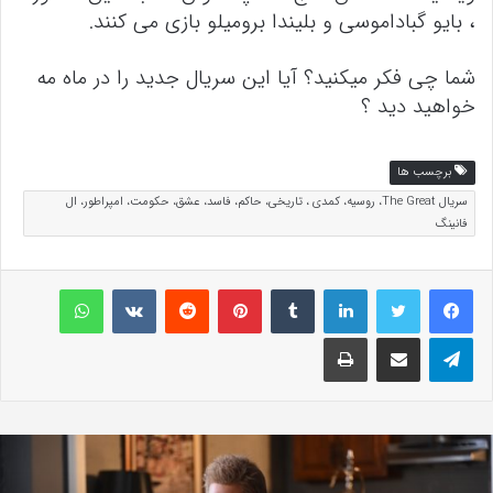
، بایو گباداموسی و بلیندا برومیلو بازی می کنند.
شما چی فکر میکنید؟ آیا این سریال جدید را در ماه مه
خواهید دید ؟
برچسب ها
سریال The Great، روسیه، کمدی ، تاریخی، حاکم، فاسد، عشق، حکومت، امپراطور، ال
فانینگ
لینکداین
تامبلر
پینتریست
Reddit
VKontakte
واتس آپ
تلگرام
اشتراک گذاری با ایمیل
چاپ