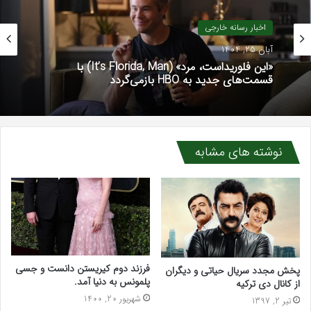
اخبار رسانه خارجی
آبان 25, 1404
«این فلوریداست، مرد» (It’s Florida, Man) با
قسمت‌های جدید به HBO بازمی‌گردد
نوشته های مشابه
فرزند دوم کیریستن دانست و جسی
پخش مجدد سریال حیاتی و دیگران
پلمونس به دنیا آمد.
از کانال دی ترکیه
شهریور 20, 1400
تیر 2, 1397