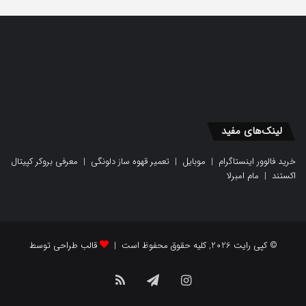
لینک‌های مفید
خرید فالوور اینستاگرام
|
موبایل
|
تعمیر قهوه ساز دلونگی
|
معرفی بروکر کپیتال
اکستند
|
مام امبرلا
© کپی رایت 2026, کلیه حقوق محفوظ است |
قالب طراحی توسط
اینستاگرام
تلگرام
خوراک