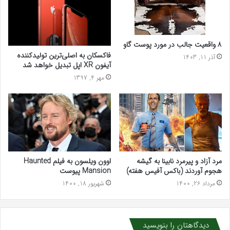
۸ واقعیت جالب در مورد پوست گاو
فاکسکان به اصلی‌ترین تولیدکننده
آذر 11, 1403
آیفون XR اپل تبدیل خواهد شد
مهر 4, 1397
مرد آزاد و پیرمرد نابینا به گیشه
اوون ویلسون به فیلم Haunted
هجوم آوردند (باکس آفیس هفته)
Mansion پیوست
مرداد 26, 1400
شهریور 18, 1400
دیدگاهتان را بنویسید