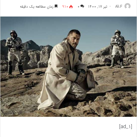
Ali.F
تیر 17, 1400
۰
910
زمان مطالعه یک دقیقه
[ad_1]