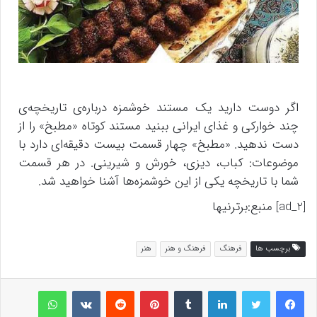
اگر دوست دارید یک مستند خوشمزه درباره‌ی تاریخچه‌ی
چند خوارکی و غذای ایرانی ببنید مستند کوتاه «مطبخ» را از
دست ندهید. «مطبخ» چهار قسمت بیست دقیقه‌ای دارد با
موضوعات: کباب، دیزی، خورش و شیرینی. در هر قسمت
شما با تاریخچه یکی از این خوشمزه‌ها آشنا خواهید شد.
[ad_2] منبع:برترنیها
برچسب ها
فرهنگ
فرهنگ و هنر
هنر
لینکداین
تامبلر
پینتریست
Reddit
VKontakte
واتس آپ