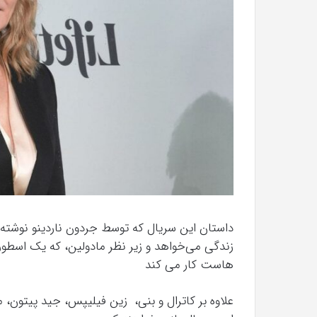
که
“فروزن
2”
آذر 23, 1398
موفق
 ذهن ما اطلاعات
کریستن بل می دانست که “فروزن 2
خواهد
خواهد بود.
بود.
داستان این سریال که توسط جردون ناردینو نوشته
زندگی می‌خواهد و زیر نظر مادولین، که یک اسط
هاست کار می کند
علاوه بر کاترال و بنی، زین فیلیپس، جید پیتون،