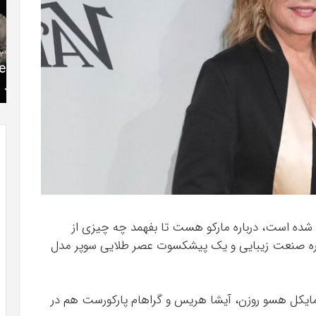
»با
فی
اولین
با
سری
اس
شهریور 23, 1396
عکس
ed
” موفق
The Punisher «تنبیه کننده »با اولین سری عکس
های
17
های جدید از راه رسید
جدید
از
راه
رسید
 شده است، درباره مارکو هست تا بفهمد چه چیزی از
وره صنعت زیبایی و یک پیشکسوت عصر طلایی سوپر مدل
 مایکل هسو روزن، آیشا هریس و گراهام پارکورست هم در