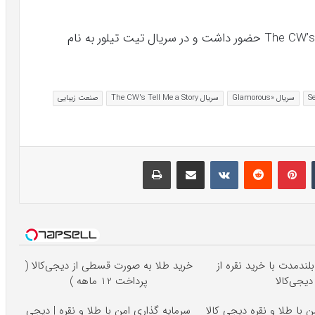
کاترال همچنین اخیراً در سریال The CW’s Tell Me a Story حضور داشت و در سریال تیت تیلور به نام
سریال «Glamorous
سریال The CW's Tell Me a Story
صنعت زیبایی
تامبلر
پینتریست
Reddit
VKontakte
اشتراک گذاری با ایمیل
چاپ
لندمدت با خرید نقره از
خرید طلا به صورت قسطی از دیجی‌کالا (
دیجی‌کالا
پرداخت 12 ماهه )
 با طلا و نقره دیجی کالا
سرمایه گذاری امن با طلا و نقره | دیجی