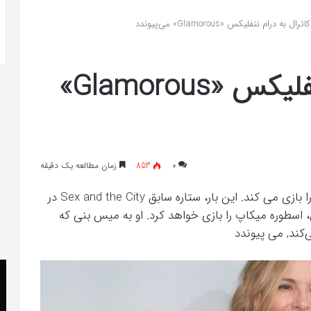
-ویلی چگونه انجام
خرید مدل کمد دیواری شیک و جادار از
«کمد
رال به درام نتفلیکس «Glamorous» می‌پیوندد
«کمد پازلی»
پازلی»
کیم کاترال به درام نتفلیکس «Glamorous»
۰
853
زمان مطالعه یک دقیقه
کیم کاترال یکی دیگر از نقش های تلویزیونی مهم را بازی می کند. این بار، ستاره سابق Sex and the City در
ادیسون، اسطوره میکاپ را بازی خواهد کرد. او به میس بنی که
کند, می پیوندد
The
دان
Punisher
را
«تنبیه
دو
کننده
فا