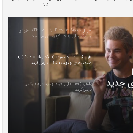
کالا
سریال «The Valley: Persian Style» به‌زودی
از شبکه براوو (Bravo) پخش می‌شود
«این فلوریداست، مرد» (It’s Florida, Man) با
قسمت‌های جدید به HBO بازمی‌گردد
 جدید در
«لوتر» (Luther) با فیلم جدید در نتفلیکس
بازمی‌گردد