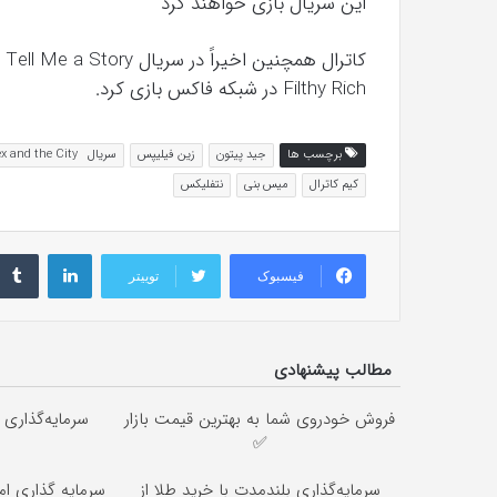
این سریال بازی خواهند کرد
Filthy Rich در شبکه فاکس بازی کرد.
برچسب ها
جید پیتون
زین فیلیپس
سریال Sex and the City
کیم کاترال
میس بنی
نتفلیکس
لینکداین
فیسبوک
توییتر
مطالب پیشنهادی
فروش خودروی شما به بهترین قیمت بازار
سرمایه‌گذاری ب
✅
سرمایه‌گذاری بلندمدت با خرید طلا از
سرمایه گذاری امن