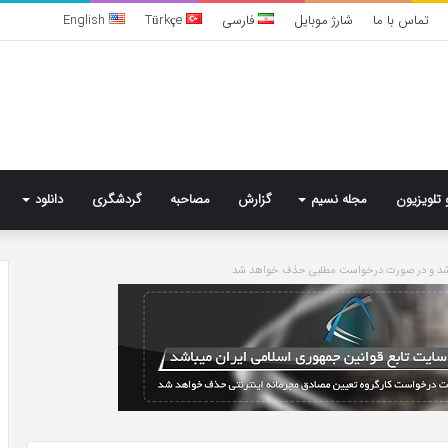
تماس با ما
شارژ موبایل
فارسی
Türkçe
English
 تلویزیون
مجله نسیم
گزارش
مصاحبه
گردشگری
دانلود
باشد و در صورت درخواست مطلبی حذف خواهد شد
خرید
مدل
کمد
دیواری
شیک
و
جادار
5 روز پیش
از