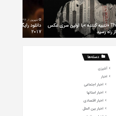
لم
سریال
دروغ
تعداد
شیرین
شهریور 1, 1396
Gift
من
دانلود رایگان دوبله فارسی فیلم با استعداد Gifted
20
آذر 30, 1398
2017
همه چیز در
دسته‌ها
آشپزی
اخبار
اخبار اجتماعی
اخبار استانها
اخبار اقتصادی
اخبار بین الملل