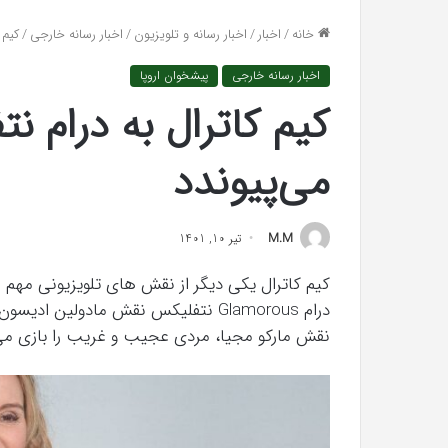
واکنش تند اجه ارکن به شایعه‌های اخیر؛
تشخیص سندرم پرادر
تراها
خانه
/
اخبار
/
اخبار رسانه و تلویزیون
/
اخبار رسانه خارجی
/
کیم کات
«پاسخ افتراها را در دادگاه می‌دهم»
می‌شود؟
اخبار رسانه خارجی
پیشخوان اروپا
دگاه
‌دهم»
می‌پیوندد
M.M
تیر 10, 1401
درام Glamorous نتفلیکس نقش مادولین 
نقش مارکو مجیا، مردی عجیب و غریب را بازی می‌
کریستن
بل
می
دانست