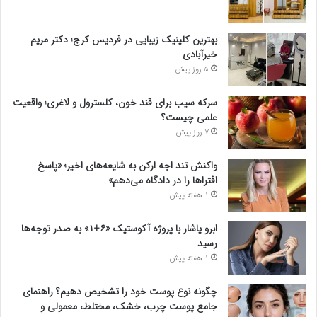
بهترین کلینیک زیبایی در فردیس کرج؛ دکتر مریم
خیرآبادی
5 روز پیش
سرکه سیب برای قند خون، کلسترول و لاغری؛ واقعیت
علمی چیست؟
7 روز پیش
واکنش تند اجه ارکن به شایعه‌های اخیر؛ «پاسخ
افتراها را در دادگاه می‌دهم»
1 هفته پیش
ابرو یاشار با پروژه آکوستیک «۶+۱» به صدر توجه‌ها
رسید
1 هفته پیش
چگونه نوع پوست خود را تشخیص دهیم؟ راهنمای
جامع پوست چرب، خشک، مختلط، معمولی و