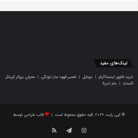
لینک‌های مفید
خرید فالوور اینستاگرام
|
موبایل
|
تعمیر قهوه ساز دلونگی
|
معرفی بروکر کپیتال
اکستند
|
مام امبرلا
© کپی رایت 2026, کلیه حقوق محفوظ است |
قالب طراحی توسط
اینستاگرام
تلگرام
خوراک