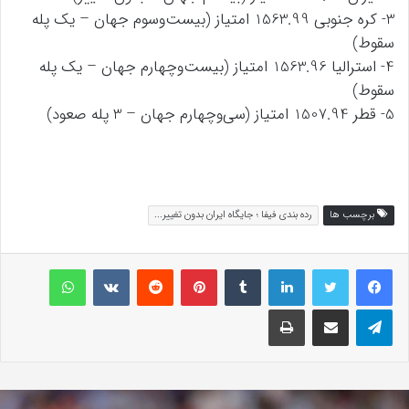
3- کره جنوبی 1563.99 امتیاز (بیست‌و‌سوم جهان – یک پله
سقوط)
4- استرالیا 1563.96 امتیاز (بیست‌و‌چهارم جهان – یک پله
سقوط)
5- قطر 1507.94 امتیاز (سی‌وچهارم جهان – 3 پله صعود)
برچسب ها
رده بندی فیفا ؛ جایگاه ایران بدون تغییر...
لینکداین
تامبلر
پینتریست
Reddit
VKontakte
واتس آپ
تلگرام
اشتراک گذاری با ایمیل
چاپ