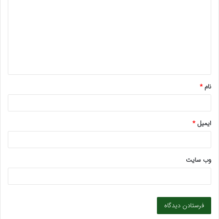
ی
د
گ
ا
ه
*
نام
*
ایمیل
*
وب‌ سایت