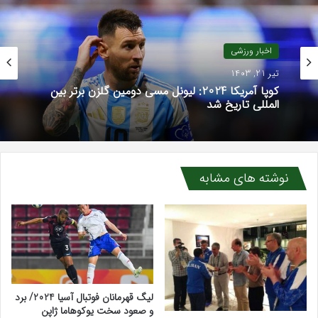
اخبار ورزشی
تیر 21, 1403
کوپا آمریکا 2024: لیونل مسی دومین گلزن برتر بین
المللی تاریخ شد
نوشته های مشابه
لیگ قهرمانان فوتبال آسیا 2024/ برد
و صعود سخت یوکوهاما ژاپن