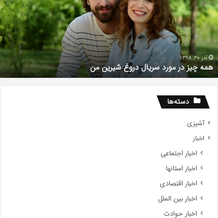
ورد
د
ریال
ب
روغ
ح
یرین
و
ن
!
آذر 30, 1398
همه چیز در مورد سریال دروغ شیرین من
دسته‌ها
آشپزی
اخبار
اخبار اجتماعی
اخبار استانها
اخبار اقتصادی
اخبار بین الملل
اخبار حوادث