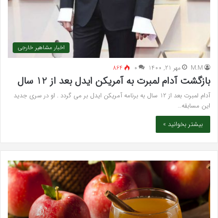
اخبار مشاهیر خارجی
M.M
مهر 21, 1400
۰
864
بازگشت آدام لمبرت به آمریکن ایدل بعد از 12 سال
آدام لمبرت بعد از 12 سال به برنامه آمریکن ایدل بر می گردد . او در سری جدید
این مسابقه…
بیشتر بخوانید »
سرکه
واک
سیب
تند
برای
اجه
قند
ارکن
خون،
به
کلسترول
شای