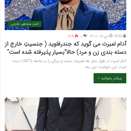
اخبار مشاهیر خارجی
M.M
دی 15, 1400
۰
816
آدام لمبرت می گوید که جندرفلوید ( جنسیتِ خارج از
دسته بندی زن و مرد) حالا”بسیار پذیرفته شده است”
آدام لمبرت در طول سال ها تغییرات مثبت و بزرگی را در جامعه LGBTQ دیده
است. این خواننده این ماه…
بیشتر بخوانید »