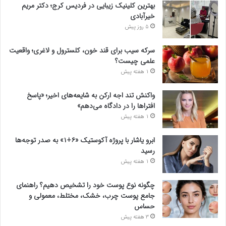
بهترین کلینیک زیبایی در فردیس کرج؛ دکتر مریم
خیرآبادی
5 روز پیش
سرکه سیب برای قند خون، کلسترول و لاغری؛ واقعیت
علمی چیست؟
1 هفته پیش
واکنش تند اجه ارکن به شایعه‌های اخیر؛ «پاسخ
افتراها را در دادگاه می‌دهم»
1 هفته پیش
ابرو یاشار با پروژه آکوستیک «۶+۱» به صدر توجه‌ها
رسید
1 هفته پیش
چگونه نوع پوست خود را تشخیص دهیم؟ راهنمای
جامع پوست چرب، خشک، مختلط، معمولی و
حساس
3 هفته پیش