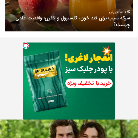
و
اخیر
لاغری؛
«پا
1 هفته پیش
سرکه سیب برای قند خون، کلسترول و لاغری؛ واقعیت علمی
و
واقعیت
افتر
چیست؟
د
علمی
را
چیست؟
در
دادگ
می‌
مه
ر
یز
ج
ر
ا