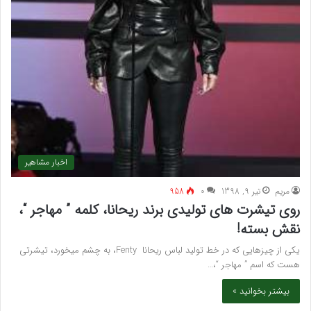
اخبار مشاهیر
مريم
تیر 9, 1398
۰
958
روی تیشرت های تولیدی برند ریحانا، کلمه ” مهاجر “،
نقش بسته!
یکی از چیزهایی که در خط تولید لباس ریحانا Fenty، به چشم میخورد، تیشرتی
هست که اسم ” مهاجر “،…
بیشتر بخوانید »