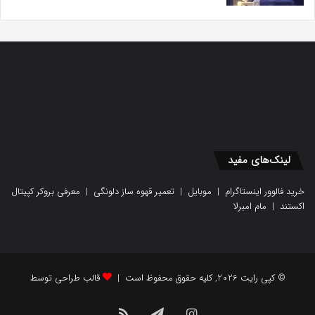
لینک‌های مفید
خرید فالوور اینستاگرام
|
موبایل
|
تعمیر قهوه ساز دلونگی
|
معرفی بروکر کپیتال
اکستند
|
مام امبرلا
© کپی رایت 2026, کلیه حقوق محفوظ است |
قالب طراحی توسط
اینستاگرام
تلگرام
خوراک