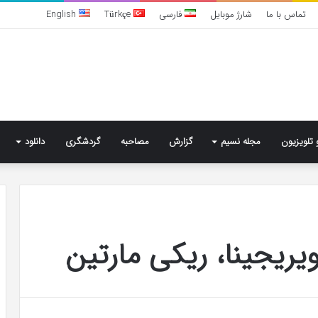
تماس با ما
شارژ موبایل
فارسی
Türkçe
English
 تلویزیون
مجله نسیم
گزارش
مصاحبه
گردشگری
دانلود
تشخیص
سندرم
ویریجینا، ریکی مارتین
پرادر-
ویلی
چگونه
انجام
می‌شود؟
6 روز پیش