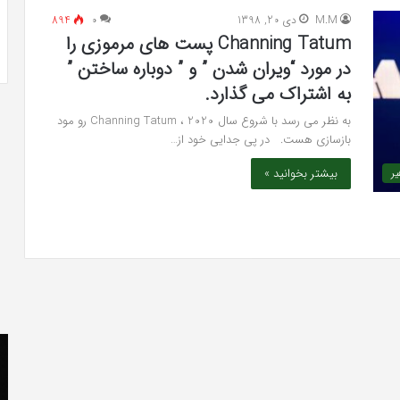
 به شایعه‌های اخیر؛
تشخیص سندرم پرادر-ویلی چگونه انجام
M.M
دی 20, 1398
۰
894
 دادگاه می‌دهم»
می‌شود؟
Channing Tatum پست های مرموزی را
در مورد “ویران شدن ” و ” دوباره ساختن ”
به اشتراک می گذارد.
به نظر می رسد با شروع سال 2020 ، Channing Tatum رو مود
بازسازی هست. در پی جدایی خود از…
بیشتر بخوانید »
ر
کریستن
he
بل
er
می
«ت
دانست
کن