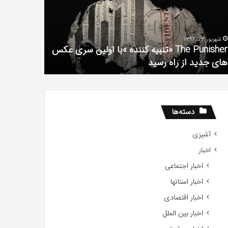
فیلم
لین
با
ی
استعداد
شهریور 23, 1396
شهریور 1, 1396
کس
Gifted
The Punisher «تنبیه کننده »با اولین سری عکس
ی
2017
های جدید از راه رسید
2017
ید
ید
دسته‌ها
آشپزی
اخبار
اخبار اجتماعی
اخبار استانها
اخبار اقتصادی
اخبار بین الملل