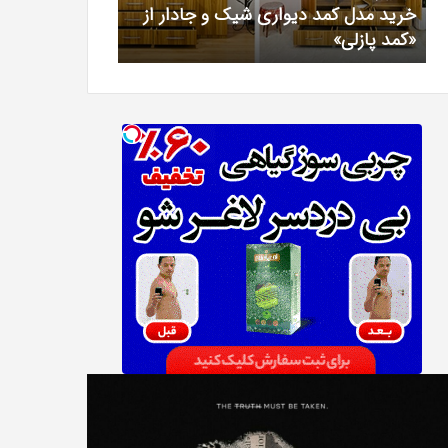
خرید مدل کمد دیواری شیک و جادار از
بهترین کلینیک 
«کمد
خیرآبادی
«کمد پازلی»
دکتر مریم خیرآ
پازلی»
T
دانلود
Punish
رایگان
نبیه
دوبله
نده
فارسی