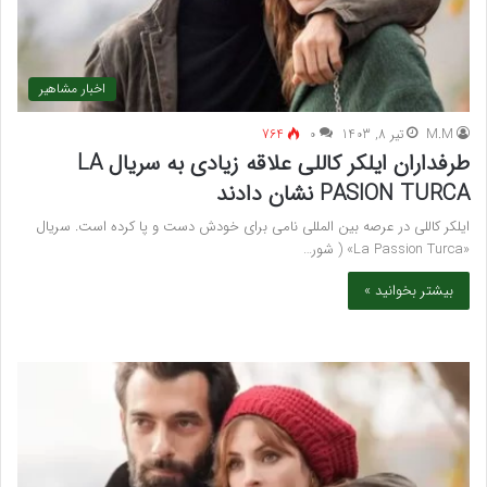
اخبار مشاهیر
M.M
تیر 8, 1403
۰
764
طرفداران ایلکر کاللی علاقه زیادی به سریال LA
PASION TURCA نشان دادند
ایلکر کاللی در عرصه بین المللی نامی برای خودش دست و پا کرده است. سریال
«La Passion Turca» ( شور…
بیشتر بخوانید »