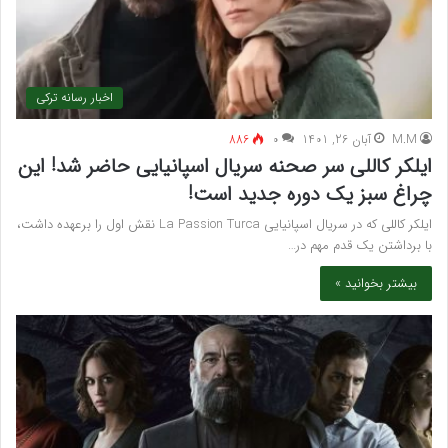
اخبار رسانه ترکی
M.M
آبان 26, 1401
۰
886
ایلکر کاللی سر صحنه سریال اسپانیایی حاضر شد! این
چراغ سبز یک دوره جدید است!
ایلکر کاللی که در سریال اسپانیایی La Passion Turca نقش اول را برعهده داشت،
با برداشتن یک قدم مهم در…
بیشتر بخوانید »