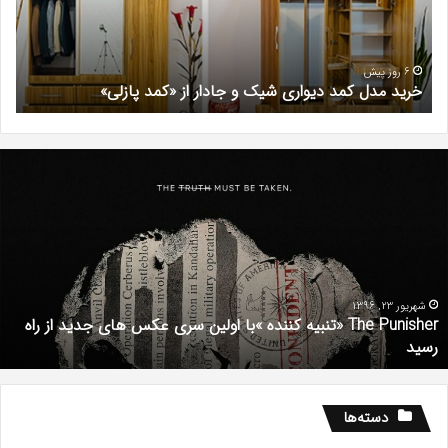
و
کرج
جادار
دکتر
از
مری
«کمد
خیر
6 روز پیش
خرید مدل کمد دیواری شیک و جادار از «کمد پازلی»
ب
پازلی»
Th
د
Punishe
ر
تنبیه
د
ننده
ف
با
ف
ولین
ب
ری
ا
کس
d
شهریور 23, 1396
The Punisher «تنبیه کننده »با اولین سری عکس های جدید از راه
ای
7
رسید
دید
ز
اه
سید
دسته‌ها