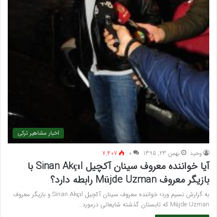
اخبار مشاهیر ترکی
وحید
بهمن 23, 1395
۰
7,407
آیا خواننده معروف سینان آکچیل Sinan Akçıl با
بازیگر معروف Müjde Uzman رابطه دارد؟
به گزارش نسیم ورد؛ خواننده معروف سینان آکچیل Sinan Akçıl و بازیگر معروف
Müjde Uzman که تابستان گذشته شایعاتی درمورد…