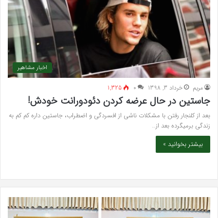
اخبار مشاهیر
مريم
خرداد 3, 1398
۰
1,325
جاستین در حال عرضه کردن دئودورانت خودش!
بعد از کلنجار رفتن با مشکلات ناشی از افسردگی و اضطراب، جاستین داره کم کم به
زندگی برمیگرده بعد از…
بیشتر بخوانید »
خرید
بهت
مدل
کلی