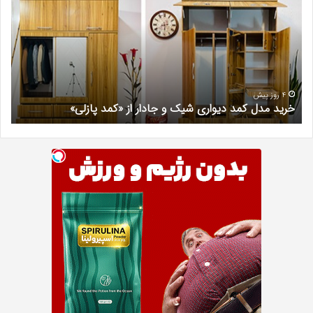
کمد
زیبا
دیواری
در
شیک
فرد
و
کرج
جادار
دکتر
از
مری
«کمد
خیر
4 روز پیش
خرید مدل کمد دیواری شیک و جادار از «کمد پازلی»
ب
پازلی»