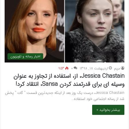
اخبار رسانه و تلویزیون
مريم
اردیبهشت 18, 1398
۰
953
Jessica Chastain، از، استفاده از تجاوز به عنوان
وسیله ای برای قدرتمند کردن Sansa، انتقاد کرد!
Jessica Chastain، درست یک روز بعد از اینکه جدیدترین قسمت ” گات ” پخش
شد از رسانه اجتماعی خود استفاده…
بیشتر بخوانید »