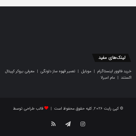
لینک‌های مفید
خرید فالوور اینستاگرام
|
موبایل
|
تعمیر قهوه ساز دلونگی
|
معرفی بروکر کپیتال
اکستند
|
مام امبرلا
© کپی رایت 2026, کلیه حقوق محفوظ است |
قالب طراحی توسط
اینستاگرام
تلگرام
خوراک