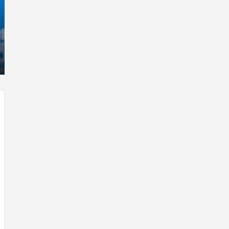
با
که
حیوانات
“ف
وحشی
2”
!
مو
خو
تیر 13, 1397
رابطه جنسی این دختر با حیوانات وحشی !
بود