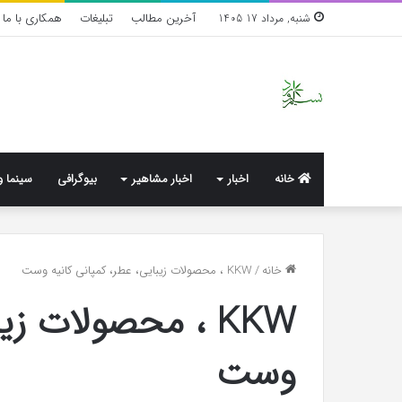
آخرین مطالب
تبلیغات
همکاری با ما
شنبه, مرداد 17 1405
خانه
اخبار
اخبار مشاهیر
بیوگرافی
سینما و
خانه
/
KKW ، محصولات زیبایی، عطر، کمپانی کانیه وست
KKW ، محصولات زی
وست