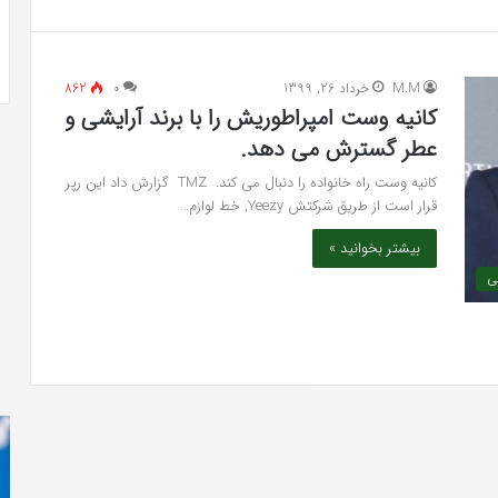
واکنش تند اجه ارکن به شایعه‌های اخیر؛
افتراها
«پاسخ افتراها را در دادگاه می‌دهم»
را
در
M.M
خرداد 26, 1399
۰
862
دادگاه
کانیه وست امپراطوریش را با برند آرایشی و
می‌دهم»
عطر گسترش می دهد.
کانیه وست راه خانواده را دنبال می کند. TMZ گزارش داد این رپر
قرار است از طریق شرکتش Yeezy, خط لوازم…
بیشتر بخوانید »
ی
رابطه
کر
جنسی
بل
این
می
دختر
دا