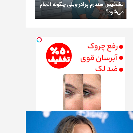
تشخیص سندرم پرادر-ویلی چگونه انجام
خرید مدل کمد د
«کمد
می‌شود؟
«کمد پازلی»
پازلی»
یستن
The
Punisher
«تنبیه
نست
کننده