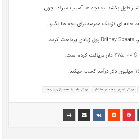
ده،
است.
بریتنی اسپیرز و همسر سابقش
بریتنی باید به همسرش پول دهد
تامبلر
پینتریست
Reddit
VKontakte
اشتراک گذاری با ایمیل
چاپ