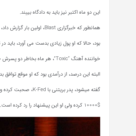
که
این دو ماه اکتبر نیز باید به دادگاه بییند.
“فروزن
2”
آذر 23, 1398
موفق
همانطور که خبرگزاری Blast، اولین بار گزارش داد، Federline در ماه فوریه به Spears، اخطار داده
کریستن بل می دانست که “فروزن 2
خواهد
نات وحشی !
خواهد بود.
بود.
بود، حالا که او پول زیادی بدست می آورد، باید در
خواننده آهنگ “Toxic”، هر ماه بخاطر دو پسرش چکی به ارزش $20,000 دلار به همسر سابقش میداد،
البته این درصد، از درآمدی بود که او موقع توافق 
گفته میشود، پدر بریتنی با K-Fed، صحبت کرده و برای حمایت بچه های به او پیشنهاد ماهی
10000$ کرده ولی او این پیشنهاد را رد کرده است.