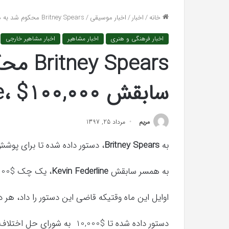
واکنش تند اجه ارکن به شایعه‌های اخیر؛
تشخیص سندرم پرادر
تراها
خانه
/
اخبار
/
اخبار موسیقی
/
Britney Spears محکوم شد به همسر سابقش Kevin Federline، $100,000 بپردازد
«پاسخ افتراها را در دادگاه می‌دهم»
می‌شود؟
اخبار فرهنگی و هنری
اخبار مشاهیر
اخبار مشاهیر خارجی
دگاه
‌دهم»
Spears
سابقش Kevin Federline، $100,000 بپردازد
مريم
مرداد 25, 1397
به
Britney Spears
، دستور داده شده تا برای پوشش
به همسر سابقش
Kevin Federline
، یک چک $100,000 بدهد.
کریستن
اوایل این ماه وقتیکه قاضی این دستور را داد، هر د
بل
می
دستور داده شده تا $10,000 به شورای حل اختلاف بدهند.
دانست