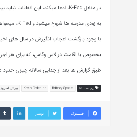
در مقابل K-Fed، ادعا میکند، این اتفاقات نباید بیشتر طول بکشد، به بچه ها آسیب میزند، چون
به زودی مدرسه ها شروع میشود و K-Fed، میخواهد خانه ای نزدیک مدرسه برای بچه ها بگیرد.
با وجود بازگشت اعجاب انگیزش در سال های اخیر، Britney Spears پول زیادی پرداخت کر
بخصوص با اقامت در لاس وگاس، که برای هر اجرا $ 475,000 دلار دریافت کرده 
طبق گزارش ها بعد از جدایی سالانه چیزی حدود 15 میلیون دلار درآمد کسب میکند.
برچسب ها
Britney Spears
Kevin Federline
بریتنی اسپیرز
لینکداین
فیسبوک
توییتر