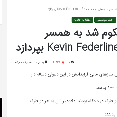
-ویلی چگونه انجام
خرید مدل کمد دیواری شیک و جادار از
«کمد
«کمد پازلی»
پازلی»
اخبار موسیقی
مطالب جالب
Britney  محکوم شد به همسر
۰
14,536
زمان مطالعه یک دقیقه
 نیازهای مالی فرزندانش در این دعوای دنباله دار
The
و طرف در دادگاه بودند. علاوه بر این به هر دو طرف
دان
Punisher
را
«تنبیه
دو
کننده
فا