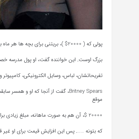
پولی که ( 20000$ )، بریتنی برای بچه ها هر ماه به او میدهد، فقط بخش کوچکی از مشکلات
بزرگ اوست. این خواننده گفت، او پول مدرسه خ
تفریحاتشان، لباس، وسایل الکترونیکی، کامپیوتر و
موقع
20000 $، آن هم به صورت ماهانه، مبلغ زیادی برای نگه داری بچه ها به نظر میرسد. بیشتر از آنچه
که بتونه ……. پس این افزایش قیمت برای او غیر قاب