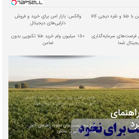
 با طلا و نقره دیجی کالا
والکس: بازار امن برای خرید و فروش
دارایی‌های دیجیتال
فرصت‌های سرمایه‌گذاری
150 میلیون وام خرید طلا تکنوپی بدون
جیتال شما
ضامن
راهنمای استفاده و رسوب‌زدایی اسپرسوساز
مباشی ECM2025؛ قهوه بهتر و عمر بیشتر
دستگاه
طلاق توافقی چقدر طول می‌کشد؟ راهنمای
کامل مدت زمان، مراحل و عوامل مؤثر
اهنمای
رد
کود سه بیست برای نخود؛ راهنمای کامل
مصرف و تأثیر بر عملکرد