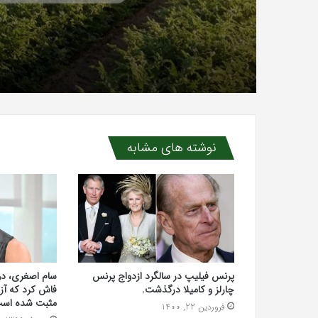
نوشته های مشابه
پرنس فیلیپ در سالگرد ازدواج پرنس
سام اصغری، دو
چارلز و کامیلا درگذشت.
فاش کرد که آ
مثبت شده است
فروردین 22, 1400