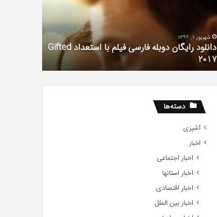
لم
سریال
دروغ
تعداد
شیرین
شهریور 1, 1396
Gift
من
دانلود رایگان دوبله فارسی فیلم با استعداد Gifted
20
آذر 30, 1398
2017
همه چیز در
دسته‌ها
آشپزی
اخبار
اخبار اجتماعی
اخبار استانها
اخبار اقتصادی
اخبار بین الملل