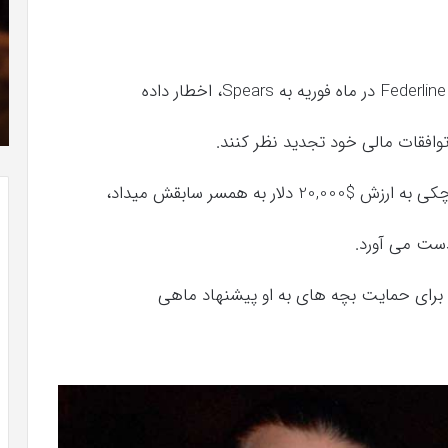
»با
فی
اولین
با
سری
اس
شهریور 23, 1396
عکس
ed
” موفق
The Punisher «تنبیه کننده »با اولین سری عکس
های
17
های جدید از راه رسید
جدید
 توافقات مالی خود تجدید نظر کنند.
از
راه
رسید
بدست می آورد.