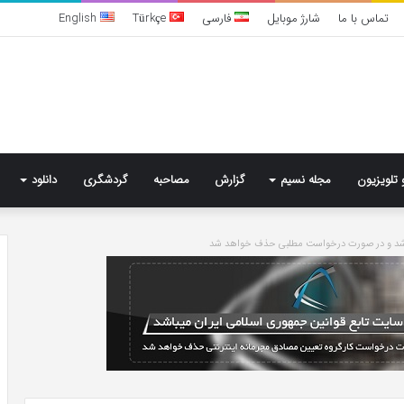
تماس با ما
شارژ موبایل
فارسی
Türkçe
English
 تلویزیون
مجله نسیم
گزارش
مصاحبه
گردشگری
دانلود
باشد و در صورت درخواست مطلبی حذف خواهد شد
خرید
مدل
کمد
دیواری
شیک
و
جادار
6 روز پیش
از