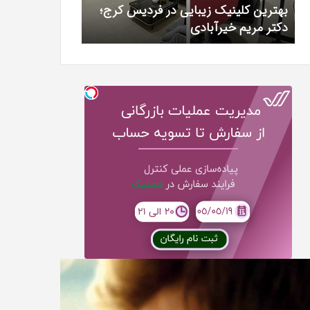
بهترین کلینیک زیبایی در فردیس کرج؛
سرکه سیب برای 
خیرآبادی
واقعیت
دکتر مریم خیرآبادی
لاغری؛ واقعیت
علمی
چیست؟
لود
همه
یگان
چیز
بله
در
رسی
مورد