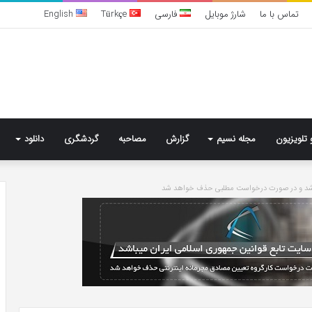
تماس با ما
شارژ موبایل
فارسی
Türkçe
English
 تلویزیون
مجله نسیم
گزارش
مصاحبه
گردشگری
دانلود
باشد و در صورت درخواست مطلبی حذف خواهد شد
تشخیص
سندرم
پرادر-
ویلی
چگونه
انجام
می‌شود؟
4 روز پیش