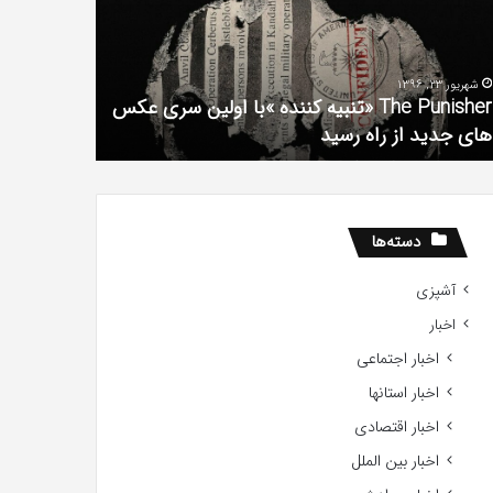
فیلم
لین
با
ی
استعداد
شهریور 23, 1396
شهریور 1, 1396
کس
Gifted
The Punisher «تنبیه کننده »با اولین سری عکس
ی
2017
های جدید از راه رسید
2017
ید
ید
دسته‌ها
آشپزی
اخبار
اخبار اجتماعی
اخبار استانها
اخبار اقتصادی
اخبار بین الملل