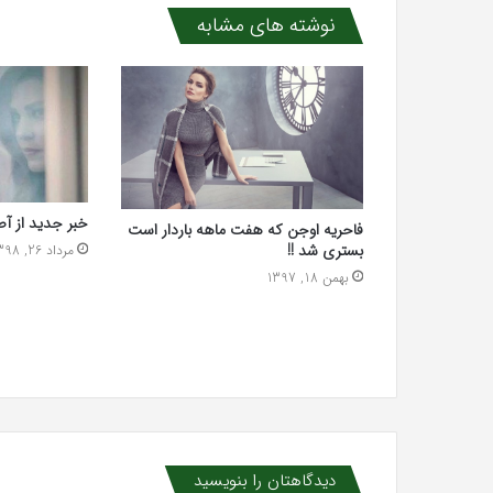
نوشته های مشابه
خبر جدید از آص
فاحریه اوجن که هفت ماهه باردار است
بستری شد !!
مرداد 26, 1398
بهمن 18, 1397
دیدگاهتان را بنویسید