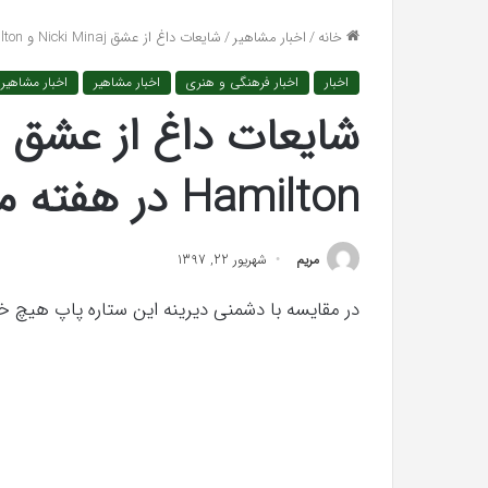
واکنش تند اجه ارکن
افتراها
خانه
/
اخبار مشاهیر
/
شایعات داغ از عشق Nicki Minaj و Lewis Hamilton در هفته مد نیویورک !
«پاسخ افتراها را در
را
در
اخبار
اخبار فرهنگی و هنری
اخبار مشاهیر
اخبار مشاهیر
دادگاه
می‌دهم»
Hamilton در هفته مد نیویورک !
مريم
شهریور 22, 1397
در مقایسه با دشمنی دیرینه این ستاره پاپ هیچ خب
همه
چیز
در
مورد