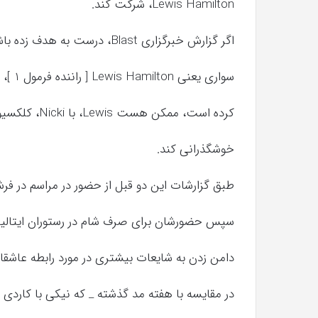
Lewis Hamilton، شرکت کند.
اگر گزارش خبرگزاری Blast، درست به هدف زده باشد، این راننده مسابقات ماشین
سواری یعنی Lewis Hamilton [ راننده فرمول 1 ]، که اخیرا با Tommy Hilfiger, همکاری
کرده است، ممکن هست Lewis، با Nicki، کلکسیون جدید خود را جشن بگیرد و
خوشگذرانی کند.
طبق گزارشات این دو قبل از حضور در مراسم در فر
سپس حضورشان برای صرف شام در رستوران ایتالیایی_امریکائ
دامن زدن به شایعات بیشتری در مورد رابطه عاشقان
در مقایسه با هفته مد گذشته _ که نیکی با کاردی