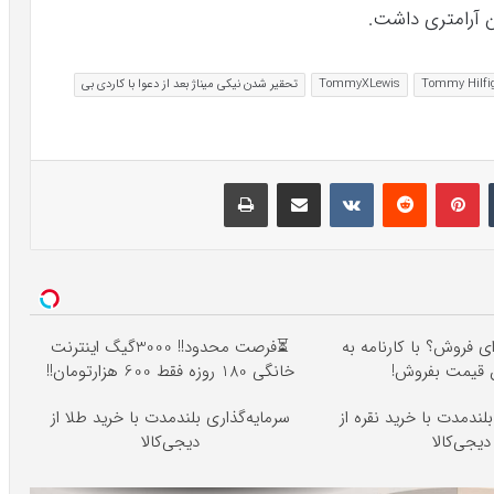
 آرامتری داشت.
Tommy Hilfi
TommyXLewis
تحقیر شدن نیکی میناژ بعد از دعوا با کاردی بی
تامبلر
پینتریست
Reddit
VKontakte
اشتراک گذاری با ایمیل
چاپ
ای فروش؟ با کارنامه به
⏳فرصت محدود!! 3000گیگ اینترنت
ن قیمت بفروش!
خانگی 180 روزه فقط 600 هزارتومان!!
لندمدت با خرید نقره از
سرمایه‌گذاری بلندمدت با خرید طلا از
دیجی‌کالا
دیجی‌کالا