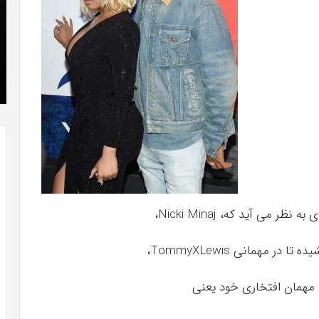
که
»با
“فروزن
او
2”
سر
آذر 23, 1398
موفق
ع
کریستن بل می دانست که “فروزن 2” موفق
خواهد
ها
خواهد بود.
بود.
جد
از
راه
رس
می آید که، Nicki Minaj،
ی مهمان افتخاری خود یعنی