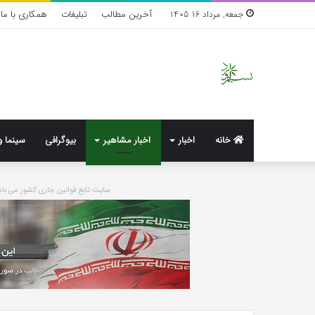
آخرین مطالب
تبلیغات
همکاری با ما
جمعه, مرداد 16 1405
خانه
اخبار
اخبار مشاهیر
بیوگرافی
سینما و
سایت تابع قوانین جاری کشور می 
واکنش
تند
اجه
ارکن
به
شایعه‌های
اخیر؛
1 هفته پیش
«پاسخ