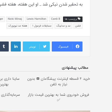
به تحقیر شدن نیکی شد _ او این هفته، هفته فشن
برچسب ها
Cardi B
Lewis Hamilton
Nicki Minaj
ger
فشن
مد و مدلینگ
مسابقات فرمول 1
هفته مد نیویورک
لینکداین
فیسبوک
توییتر
مطالب پیشنهادی
خرید 4 قسطه اینترنت پیشگامان ☎️ بدون
ساینا داری بر
نیاز به تلفن
بهتری
فروش خودروی شما به بهترین قیمت بازار
سرمایه‌گذاری ب
✅