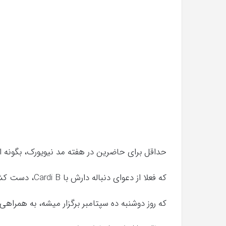
سریال
دروغ
شیرین
من
آذر 30, 1398
همه چیز در مورد سریال دروغ شیرین من
حداقل برای حاضرین در هفته مد نیویورک، بگونه ای به نظر 
که فعلا از دعوای دنباله دارش با Cardi B، دست کشیده تا در مهمانی TommyXLewis،
که روز دوشنبه ده سپتامبر برگزار میشه، به همراه