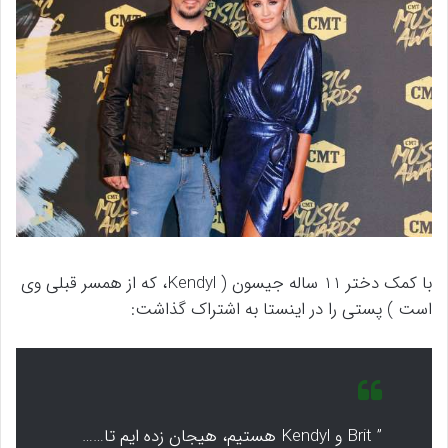
با کمک دختر 11 ساله جیسون ( Kendyl، که از همسر قبلی وی
است ) پستی را در اینستا به اشتراک گذاشت:
” Brit و Kendyl هستیم، هیجان زده ایم تا……