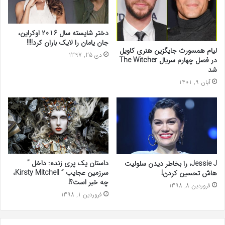
دختر شایسته سال 2016 اوکراین،
جان یامان را لایک باران کرد!!!!
لیام همسورث جایگزین هنری کاویل
دی 25, 1397
در فصل چهارم سریال The Witcher
شد
آبان 9, 1401
داستان یک پری زنده: داخل ”
Jessie J، را بخاطر دیدن سلولیت
سرزمین عجایب ” Kirsty Mitchell،
هاش تحسین کردن!
چه خبر است؟!
فروردین 8, 1398
فروردین 1, 1398