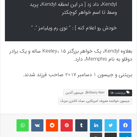
Kendyl، داد زد [ در این لحظه Kendyl، پرید
وسط تا اسم خواهر کوچکتر
خودش رو اعلام کنه ] : ” نوی رم ویلیامز “. “
بعلاوه Kendyl، یک خواهر بزرگتر Keeley، 15 ساله و یک برادر
دوقلو به نام Memphis، دارد.
بریتنی و جیسون 1 دسامبر 2017 صاحب فرزند شدند.
برچسب ها
Brittany Kerr، جیسون آلدین
جیسون خواننده معروف امریکایی، سبک کانتری مزیک
لینکداین
تامبلر
پینتریست
Reddit
VKontakte
واتس آپ
تلگرام
اشتراک گذاری با ایمیل
چاپ