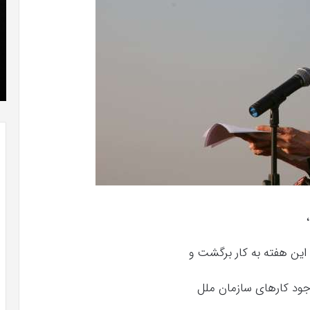
که
»با
“فروزن
او
2”
سر
آذر 23, 1398
موفق
ع
کریستن بل می دانست که “فروزن 2” موفق
خواهد
ها
خواهد بود.
بود.
جد
از
راه
رس
این هفته به کار برگشت و
 وجود کارهای سازمان ملل