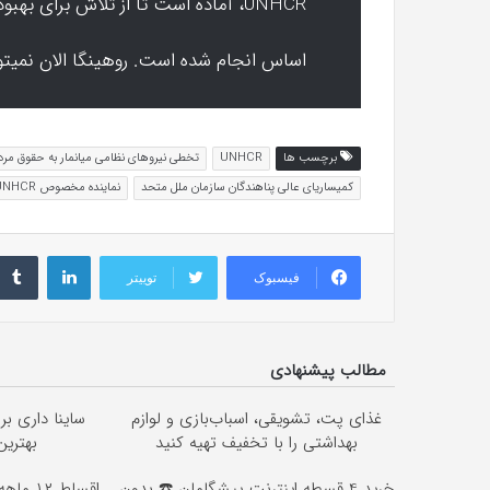
UNHCR، آماده است تا از تلاش برای بهبود شرایط حمایت کند، اما تلاش های کمی بر این
اساس انجام شده است. روهینگا الان نمیتونه 
برچسب ها
UNHCR
تخطی نیروهای نظامی میانمار به حقوق مرد
کمیساریای عالی پناهندگان سازمان ملل متحد
نماینده مخصوص UNHCR
لینکداین
فیسبوک
توییتر
مطالب پیشنهادی
غذای پت، تشویقی، اسباب‌بازی و لوازم
ساینا داری بر
بهداشتی را با تخفیف تهیه کنید
بهتری
خرید 4 قسطه اینترنت پیشگامان ☎️ بدون
اقساط 