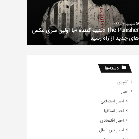
فیلم
لین
با
ی
استعداد
شهریور 23, 1396
شهریور 1, 1396
کس
Gifted
The Punisher «تنبیه کننده »با اولین سری عکس
ی
2017
های جدید از راه رسید
2017
ید
ید
دسته‌ها
آشپزی
اخبار
اخبار اجتماعی
اخبار استانها
اخبار اقتصادی
اخبار بین الملل