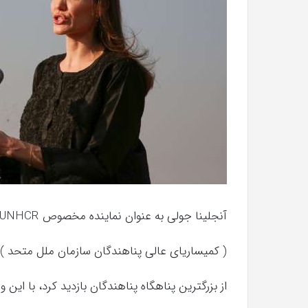
سریال
دروغ
شیرین
من
آذر 30, 1398
همه چیز در مورد سریال دروغ شیرین من
آنجلینا جولی به عنوان نماینده مخصوص UNHCR،
( کمیساریای عالی پناهندگان سازمان ملل متحد ) 
از بزرگترین پناهگاه پناهندگان بازدید کرد، با این