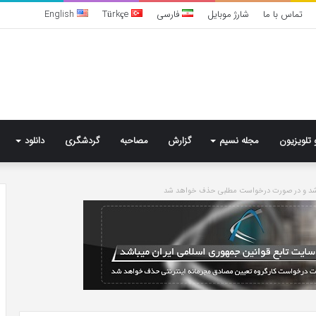
تماس با ما
شارژ موبایل
فارسی
Türkçe
English
 تلویزیون
مجله نسیم
گزارش
مصاحبه
گردشگری
دانلود
باشد و در صورت درخواست مطلبی حذف خواهد شد
تشخیص
سندرم
پرادر-
ویلی
چگونه
انجام
می‌شود؟
4 روز پیش