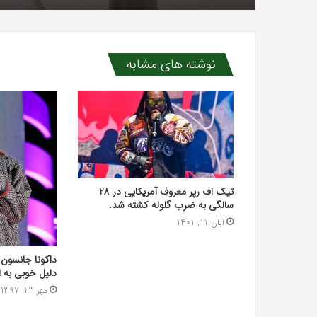
نوشته های مشابه
تیک اف رپر معروف آمریکایی در 28
سالگی به ضرب گلوله کشته شد.
آبان 11, 1401
داکوتا جانسون 
دلیل خوبی به ا
مهر 23, 1397