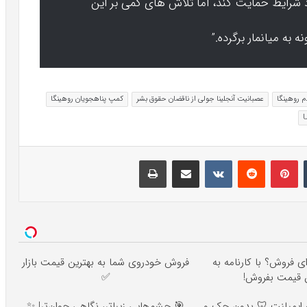
به میانمار برگرده.”
م روهینگا
عصبانیت آنجلینا جولی از ناقضان حقوق بشر
کمپ پناهجویان روهینگا
تامبلر
پینتریست
Reddit
VKontakte
اشتراک گذاری با ایمیل
چاپ
ای فروش؟ با کارنامه به
فروش خودروی شما به بهترین قیمت بازار
ن قیمت بفروش!
✅
۱۲ ماهه ایمپلنت 🦷 بدون چک و
🎯 چشم‌هایی زیباتر، نگاهی جوان‌تر! ✨