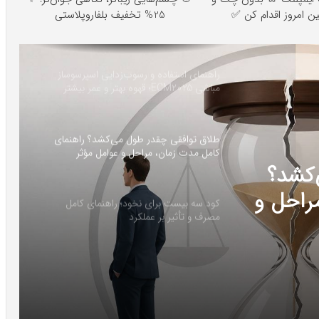
 امروز اقدام کن ✅
25% تخفیف بلفاروپلاستی
راهنمای استفاده و رسوب‌زدایی اسپرسوساز
مباشی ECM2025؛ قهوه بهتر و عمر بیشتر
دستگاه
طلاق توافقی چقدر طول می‌کشد؟ راهنمای
کامل مدت زمان، مراحل و عوامل مؤثر
‌کشد؟
راحل و
کود سه بیست برای نخود؛ راهنمای کامل
مصرف و تأثیر بر عملکرد