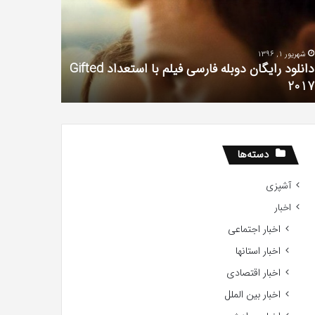
لم
سریال
دروغ
تعداد
شیرین
شهریور 1, 1396
Gift
من
دانلود رایگان دوبله فارسی فیلم با استعداد Gifted
20
آذر 30, 1398
2017
همه چیز در
دسته‌ها
آشپزی
اخبار
اخبار اجتماعی
اخبار استانها
اخبار اقتصادی
اخبار بین الملل