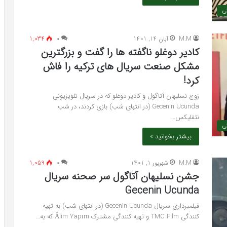
کی
M.M
آبان 14, 1401
۰
1,034
کادیر دوغلو ناگفته ها را گفت و بزرگترین
مشکل صنعت سریال های ترکیه را فاش
کرد!
زوج نسلیهان آتاگول و کادیر دوغلو که در سریال تلویزیونی
Gecenin Ucunda (در انتهای شب) بازی کردند، در شب
نتفلیکس…
ی
بیشتر بخوانید »
M.M
شهریور 1, 1401
۰
1,059
جشن نسلیهان آتاگول سر صحنه سریال
Gecenin Ucunda
فیلمبرداری سریال Gecenin Ucunda (در انتهای شب) به تهیه
کنندگی TMC Film و تهیه کنندگی مشترک Âlim Yapım که به…