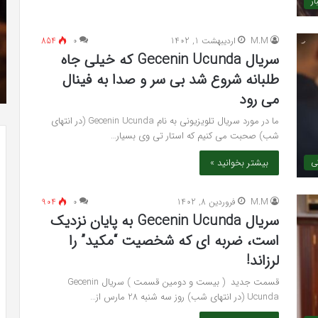
ار
»با
فی
اولین
با
M.M
اردیبهشت 1, 1402
۰
854
سری
اس
شهریور 23, 1396
سریال Gecenin Ucunda که خیلی جاه
عکس
ed
” موفق
The Punisher «تنبیه کننده »با اولین سری عکس
های
17
طلبانه شروع شد بی سر و صدا به فینال
های جدید از راه رسید
جدید
می رود
از
راه
ما در مورد سریال تلویزیونی به نام Gecenin Ucunda (در انتهای
رسید
شب) صحبت می کنیم که استار تی وی بسیار…
بیشتر بخوانید »
کی
M.M
فروردین 8, 1402
۰
904
سریال Gecenin Ucunda به پایان نزدیک
است، ضربه ای که شخصیت “مکید” را
لرزاند!
قسمت جدید ( بیست و دومین قسمت ) سریال Gecenin
Ucunda (در انتهای شب) روز سه شنبه 28 مارس از…