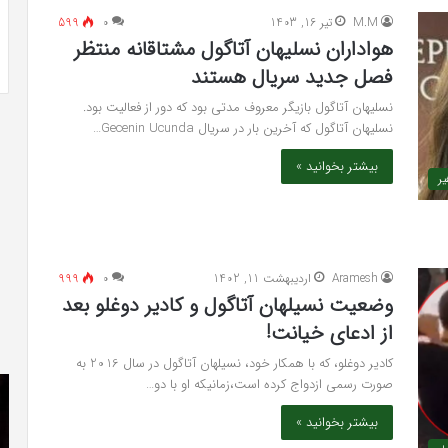
-ویلی چگونه انجام
خرید مدل کمد دیواری شیک و جادار از
«کمد
M.M
تیر 16, 1403
۰
599
«کمد پازلی»
پازلی»
هواداران نسلیهان آتاگول مشتاقانه منتظر
فصل جدید سریال هستند
نسلیهان آتاگول بازیگر معروف مدتی بود که دور از فعالیت بود.
نسلیهان آتاگول که آخرین بار در سریال Gecenin Ucunda…
بیشتر بخوانید »
ر
Aramesh
اردیبهشت 11, 1402
۰
999
وضعیت نسیلهان آتاگول و کادیر دوغلو بعد
از ادعای خیانت!
کادیر دوغلو، که با همکار خود، نسیلهان آتاگول در سال 2016 به
The
دان
صورت رسمی ازدواج کرده است،زمانیکه او با دو…
Punisher
را
بیشتر بخوانید »
«تنبیه
دو
کننده
فا