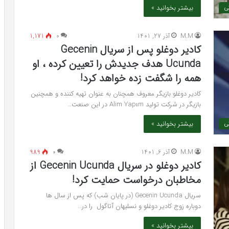
بیشتر بخوانید »
کی
M.M
آذر 27, 1401
۰
1,171
کادیر دوغلو پس از سریال Gecenin
Ucunda هدف جدیدش را تعیین کرده ، او
همه را شگفت زده خواهد کرد!
کادیر دوغلو بازیگر معروف همچنان به عنوان تهیه کننده و همچنین
بازیگر در شرکت تولید Alim Yapım در این صنعت…
بیشتر بخوانید »
کی
M.M
آذر 6, 1401
۰
989
کادیر دوغلو در سریال Gecenin Ucunda از
مخاطبان درخواست حمایت کرد!
سریال Gecenin Ucunda (در پایان شب) که پس از سال ها
دوباره زوج کادیر دوغلو و نسلیهان آتاگول را در…
بیشتر بخوانید »