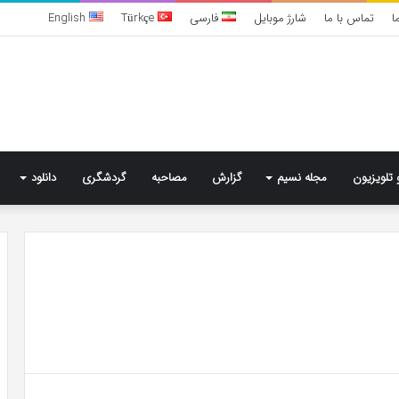
ا
تماس با ما
شارژ موبایل
فارسی
Türkçe
English
 تلویزیون
مجله نسیم
گزارش
مصاحبه
گردشگری
دانلود
خرید
مدل
کمد
دیواری
شیک
و
جادار
7 روز پیش
از