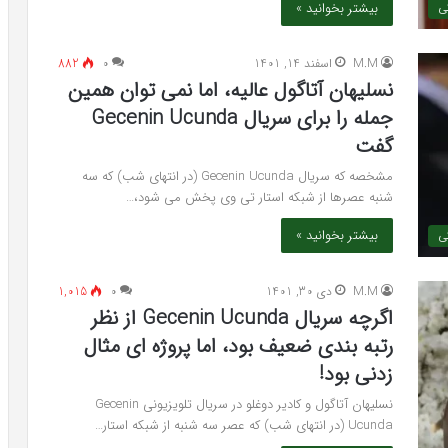
بیشتر بخوانید »
کی
M.M
اسفند 14, 1401
۰
882
نسلیهان آتاگول عالیه، اما نمی توان همین
جمله را برای سریال Gecenin Ucunda
گفت
مشخصه که سریال Gecenin Ucunda (در انتهای شب) که سه
شنبه عصرها از شبکه استار تی وی پخش می شود،…
بیشتر بخوانید »
کی
M.M
دی 30, 1401
۰
1,015
اگرچه سریال Gecenin Ucunda از نظر
رتبه بندی ضعیف بود، اما پروژه ای مثال
زدنی بود!
نسلیهان آتاگول و کادیر دوغلو در سریال تلویزیونی Gecenin
Ucunda (در انتهای شب) که عصر سه شنبه از شبکه استار…