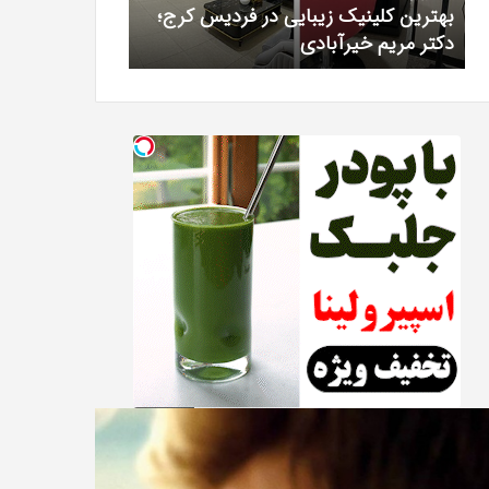
بهترین کلینیک زیبایی در فردیس کرج؛
سرکه سیب برای 
خیرآبادی
واقعیت
دکتر مریم خیرآبادی
لاغری؛ واقعیت
علمی
چیست؟
لود
همه
یگان
چیز
بله
در
رسی
مورد