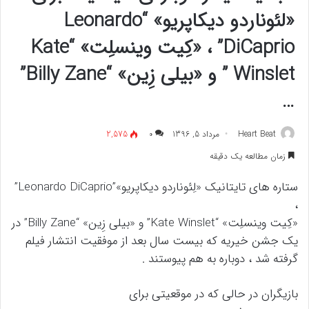
«لئوناردو دیکاپریو» “Leonardo
DiCaprio” ، «کِیت وینسلِت» “Kate
Winslet ” و «بیلی زِین» “Billy Zane”
…
Heart Beat
مرداد 5, 1396
۰
2,575
زمان مطالعه یک دقیقه
ستاره های تایتانیک «لِئوناردو دیکاپریو»”Leonardo DiCaprio”
،
«کِیت وینسلِت» “Kate Winslet” و «بیلی زِین» “Billy Zane” در
یک جشن خیریه‌ که بیست سال بعد از موفقیت انتشار فیلم
گرفته شد ، دوباره به هم پیوستند .
بازیگران در حالی که در موقعیتی برای