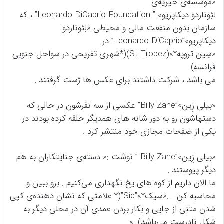
«موسسه‌ی خیریه‌ی
لئِوناردو دیکاپریو» ” Leonardo DiCaprio Foundation” ، که
سازمان بدون منفعت مالی و محیطی «لِئوناردو
دیکاپریو»”Leonardo DiCaprio” در
«سِین تروپه*»(St Tropez)(*شهری تفریحی در سواحل جنوبی
فرانسه)
می باشد ، شرکت داشتند برای عکس ها ژست گرفتند .
«بیلی زِین»”Billy Zane” عکسی از سه نفرشون در حالی که
دستهاشون رو به دور شانه های همدیگر حلقه کرده بودند در
یکی از صفحات مجازی خود منتشر کرد .
«بیلی زِین»”Billy Zane ” نوشت :« دسته‌ی جنایتکاران به هم
دیگر پیوستند .
ما الان داریم از کوه های یخ نگهداری می‌کنیم . برو ببین و
محاسبه کن ….«سیک*»”Sic”(* علامتی که نشان دهنده‌ی کپی
شدن متنی از جایی و بکار بردن عمدی آن در محلی دیگر به
شکل نادرست می‌باشد) .»