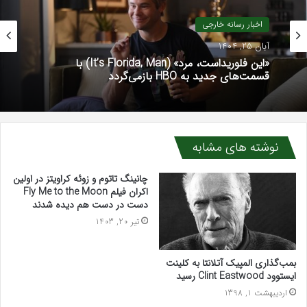
اخبار رسانه خارجی
آبان 25, 1404
«این فلوریداست، مرد» (It’s Florida, Man) با
قسمت‌های جدید به HBO بازمی‌گردد
نوشته های مشابه
چانینگ تاتوم و زوئه کراویتز در اولین
اکران فیلم Fly Me to the Moon
دست در دست هم دیده شدند
تیر 20, 1403
بمب‌گذاری المپیک آتلانتا به کلینت
ایستوود Clint Eastwood رسید
اردیبهشت 1, 1398