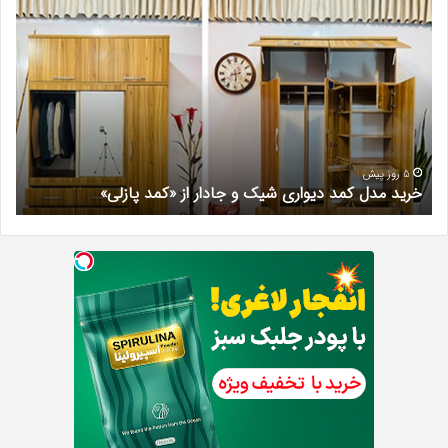
بهترین
کلینیک
زیبایی
در
فردیس
کرج؛
دکتر
مریم
خیرآبادی
5 روز پیش
دل کمد دیواری شیک و جادار از «کمد پازلی»
بهترین کلین