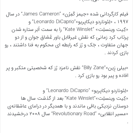
فیلم کارگردانی شده «جیمز کَمِرُن» “James Cameron” در سال
۱۹۹۷ ، «لِئوناردو دیکاپریو»”Leonardo DiCaprio” و
«کِیت وینسلِت» “Kate Winslet” را به سمت اَبَر ستاره شدن
پرتاب کرد زمانی که نقش غیرقابل باور عُشاق جوان و از دو
جهان متفاوت ، جَک و رُز که رابطه ‌ای محکوم به فنا داشتند ، رو
بازی کردند .
«بیلی زِین»”Billy Zane” نقش نامزد رُز که شخصیتی متکبر و پر
افاده و پیر بود رو بازی کرد .
«لِئوناردو دیکاپریو» “Leonardo DiCaprio” و
«کِیت وینسلِت»”Kate Winslet” بعد از گذشت سال ها
دوستان نزدیکی باقی ماندند و با همدیگر در درامای عاشقانه‌ی
«مسیر انقلابی» “Revolutionary Road” سال ۲۰۰۸ درخشیدند
.