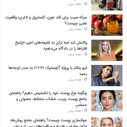
1 هفته پیش
سرکه سیب برای قند خون، کلسترول و لاغری؛ واقعیت
علمی چیست؟
1 هفته پیش
واکنش تند اجه ارکن به شایعه‌های اخیر؛ «پاسخ
افتراها را در دادگاه می‌دهم»
1 هفته پیش
ابرو یاشار با پروژه آکوستیک «۶+۱» به صدر توجه‌ها
رسید
1 هفته پیش
چگونه نوع پوست خود را تشخیص دهیم؟ راهنمای
جامع پوست چرب، خشک، مختلط، معمولی و
حساس
3 هفته پیش
جوانسازی پوست چیست؟ راهنمای جامع روش‌ها،
مزایا، عوارض، هزینه و مراقبت‌های پس از درمان