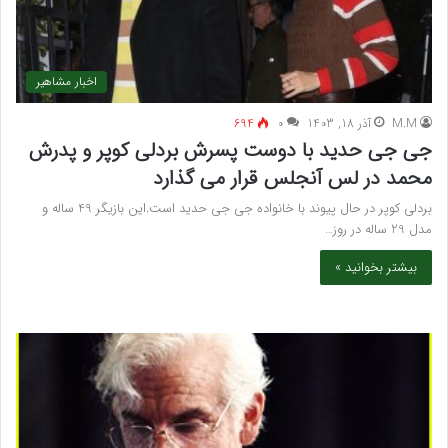
اخبار مشاهیر
M.M
آذر 18, 1403
۰
694
جی جی حدید با دوست پسرش بردلی کوپر و پدرش
محمد در لس آنجلس قرار می گذارد
بردلی کوپر در حال پیوند با خانواده جی جی حدید است.این بازیگر 49 ساله و
مدل 29 ساله در روز…
بیشتر بخوانید »