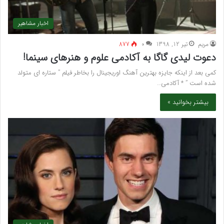
اخبار مشاهیر
مريم
تیر 12, 1398
۰
877
دعوت لیدی گاگا به آکادمی علوم و هنرهای سینما!
کمی بعد از اینکه جایزه بهترین آهنگ اوریجینال را بخاطر فیلم ” ستاره ای متولد
شده است ” * آکادمی…
بیشتر بخوانید »