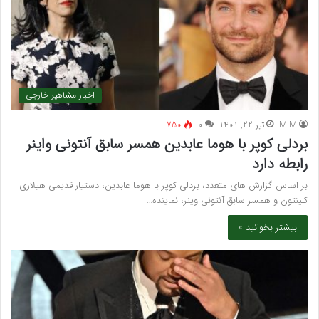
اخبار مشاهیر خارجی
M.M
تیر 22, 1401
۰
750
بردلی کوپر با هوما عابدین همسر سابق آنتونی واینر
رابطه دارد
بر اساس گزارش های متعدد، بردلی کوپر با هوما عابدین، دستیار قدیمی هیلاری
کلینتون و همسر سابق آنتونی وینر، نماینده…
بیشتر بخوانید »