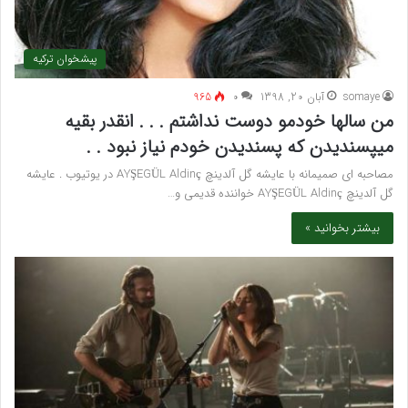
پیشخوان ترکیه
somaye
آبان 20, 1398
۰
965
من سالها خودمو دوست نداشتم . . . انقدر بقیه
میپسندیدن که پسندیدن خودم نیاز نبود . .
مصاحبه ای صمیمانه با عایشه گل آلدینچ AYŞEGÜL Aldinç در یوتیوب . عایشه
گل آلدینچ AYŞEGÜL Aldinç خواننده قدیمی و…
بیشتر بخوانید »