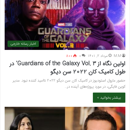
اخبار رسانه خارجی
M.M
مرداد 2, 1401
۰
800
اولین نگاه از Guardians of the Galaxy Vol. 3’ در
طول کامیک کان 2022 سن دیگو
حضور مارول استودیوز در کامیک کان سن دیگو 2022 ناامید کننده نبود. مدیر
کوین فایگی، در مورد پروژه‌های آینده در…
بیشتر بخوانید »