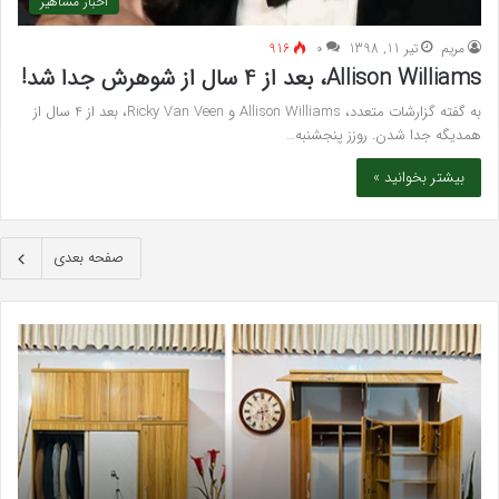
اخبار مشاهیر
مريم
تیر 11, 1398
۰
916
Allison Williams، بعد از 4 سال از شوهرش جدا شد!
به گفته گزارشات متعدد، Allison Williams و Ricky Van Veen، بعد از 4 سال از
همدیگه جدا شدن. روزز پنجشنبه…
بیشتر بخوانید »
صفحه بعدی
بهترین
سرک
کلینیک
سی
زیبایی
برای
در
قند
فردیس
خون
کرج؛
کلس
دکتر
و
مریم
لاغر