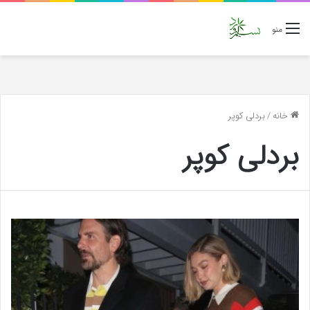
منو
خانه
/
بردلی کوپر
بردلی کوپر