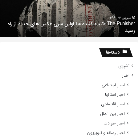
ا
د
ستعداد
ش
Gifte
م
201
شهریور 1, 1396
دانلود رایگان دوبله فارسی فیلم با استعداد Gifted 2017
دسته‌ها
آشپزی
اخبار
اخبار اجتماعی
اخبار استانها
اخبار اقتصادی
اخبار بین الملل
اخبار حوادث
اخبار رسانه و تلویزیون