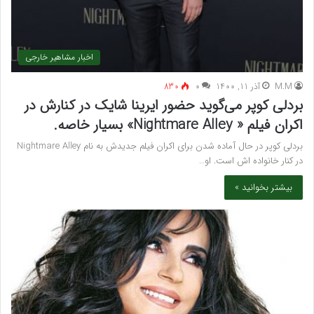
اخبار مشاهیر خارجی
M.M
آذر 11, 1400
۰
830
بردلی کوپر می‌گوید حضور ایرینا شایک در کنارش در
اکران فیلم « Nightmare Alley» بسیار خاصه.
بردلی کوپر در حال آماده شدن برای اکران فیلم جدیدش به نام Nightmare Alley
در کنار خانواده اش است. او…
بیشتر بخوانید »