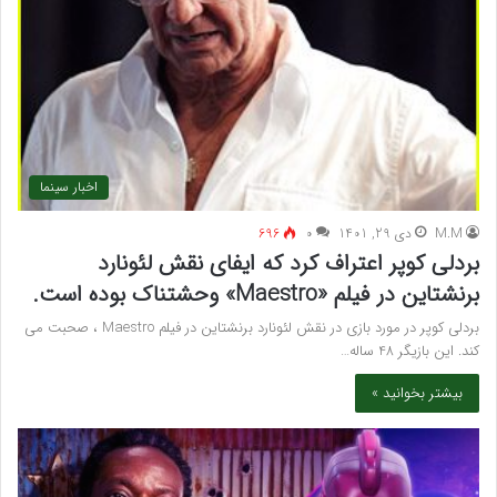
اخبار سینما
M.M
دی 29, 1401
۰
696
بردلی کوپر اعتراف کرد که ایفای نقش لئونارد
برنشتاین در فیلم «Maestro» وحشتناک بوده است.
بردلی کوپر در مورد بازی در نقش لئونارد برنشتاین در فیلم Maestro ، صحبت می
کند. این بازیگر 48 ساله…
بیشتر بخوانید »