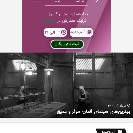
هترین‌های
ف
ینمای
د
لمان؛
س
وقر
ا
میق
م
م
مرداد 16, 1400
بهترین‌های سینمای آلمان؛ موقر و عمیق
دسته‌ها