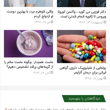
وقتی شوهرم مرد، با بهترین دوست
دکتر فوچی می گوید ، واکسن کورونا
او ازدواج کردم
ویروس تا ژانویه انجام شدنی است.
تیر 18, 1397
اردیبهشت 13, 1399
ماست طعم‌دار: چگونه ماست سالم را
از گزینه‌های پرقند تشخیص دهیم؟
رونمایی از ملیتروپیک داروی گیاهی
ایرانی برای درمان آلزایمر
آبان 18, 1404
بهمن 18, 1395
دیدگاهتان را بنویسید
نشانی ایمیل شما منتشر نخواهد شد.
بخش‌های موردنیاز علامت‌گذاری شده‌اند
*