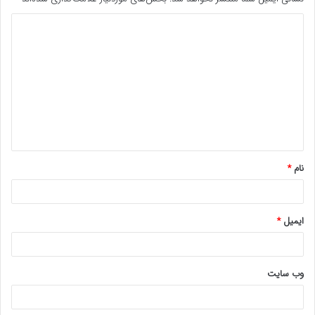
د
ی
د
گ
ا
ه
*
نام
*
ایمیل
*
وب‌ سایت