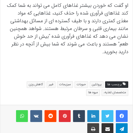
او گفت که خوردن بیشتر غذاهای کامل می تواند به شما کمک
کند غذاهای فرآوری شده را حذف کنید، غذاهایی که مواد
مغذی کمتری دارند و با طیف گسترده ای از مسائل بهداشتی
مانند بیماری قلبی و سرطان مرتبط هستند. شواهد همچنین
نشان می دهد که غذاهای فرآوری شده “بیش از حد خوش
طعم” هستند و باعث می شوند که شما بیش از آنچه در نظر
دارید بخورید.
برچسب ها
پروتئین
حبوبات
سبزیجات
فیبر
کاهش وزن
متخصصان تغذیه،
میوه ها
لینکداین
تامبلر
پینتریست
Reddit
VKontakte
واتس آپ
تلگرام
اشتراک گذاری با ایمیل
چاپ