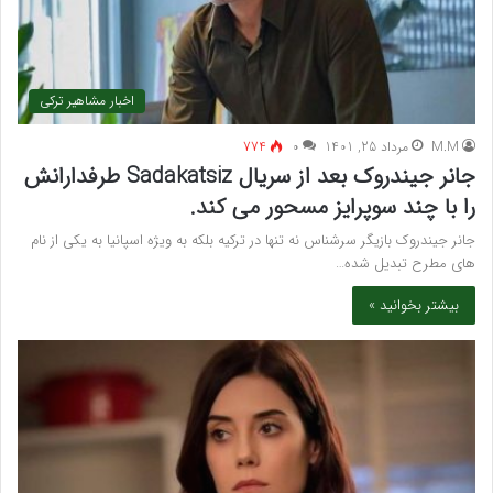
اخبار مشاهیر ترکی
M.M
مرداد 25, 1401
۰
774
جانر جیندروک بعد از سریال Sadakatsiz طرفدارانش
را با چند سوپرایز مسحور می کند.
جانر جیندروک بازیگر سرشناس نه تنها در ترکیه بلکه به ویژه اسپانیا به یکی از نام
های مطرح تبدیل شده…
بیشتر بخوانید »