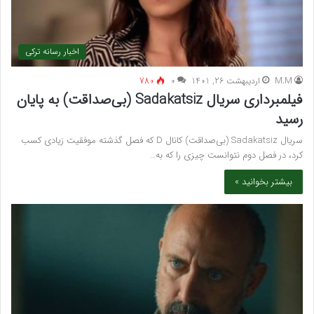
اخبار رسانه ترکی
M.M
اردیبهشت 26, 1401
۰
780
فیلمبرداری سریال Sadakatsiz (بی‌صداقت) به پایان
رسید
سریال Sadakatsiz (بی‌صداقت) کانال D که فصل گذشته موفقیت زیادی کسب
کرد، در فصل دوم نتوانست چیزی را که به…
بیشتر بخوانید »