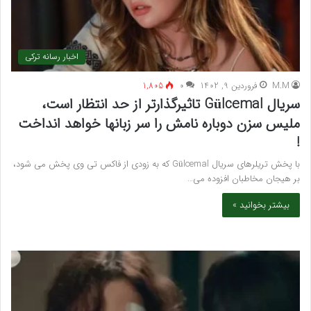
اخبار رسانه ترکی
M.M
فروردین 9, 1402
۰
1,805
سریال Gülcemal تاثیرگذارتر از حد انتظار است،
ملیس سزن دوباره نامش را سر زبانها خواهد انداخت
!
با پخش تریلرهای سریال Gülcemal که به زودی از فاکس تی وی پخش می شود،
بر هیجان مخاطبان افزوده می…
بیشتر بخوانید »