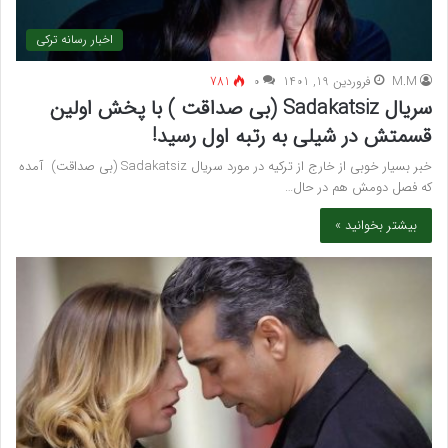
اخبار رسانه ترکی
M.M
فروردین 19, 1401
۰
781
سریال Sadakatsiz (بی صداقت ) با پخش اولین
قسمتش در شیلی به رتبه اول رسید!
خبر بسیار خوبی از خارج از ترکیه در مورد سریال Sadakatsiz (بی صداقت) آمده
که فصل دومش هم در حال…
بیشتر بخوانید »