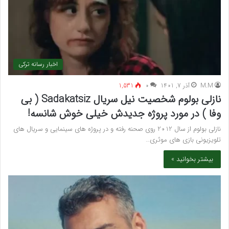
اخبار رسانه ترکی
M.M
آذر 7, 1401
۰
1,531
نازلی بولوم شخصیت نیل سریال Sadakatsiz ( بی
وفا ) در مورد پروژه جدیدش خیلی خوش شانسه!
نازلی بولوم از سال 2012 روی صحنه رفته و در پروژه های سینمایی و سریال های
تلویزیونی بازی های موثری…
بیشتر بخوانید »