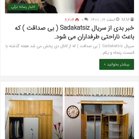
اخبار رسانه ترکی
M.M
اسفند 17, 1400
۰
6,704
خبر بدی از سریال Sadakatsiz ( بی صداقت ) که
باعث ناراحتی طرفداران می شود.
سریال Sadakatsiz ( بی صداقت ) که از کانال دی پخش می شد هفته گذشته با
قسمت پنجاه و یکم…
بیشتر بخوانید »
بهترین
کلینیک
زیبایی
در
فردیس
کرج؛
دکتر
مریم