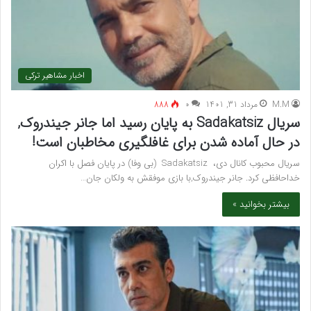
اخبار مشاهیر ترکی
M.M
مرداد 31, 1401
۰
888
سریال Sadakatsiz به پایان رسید اما جانر جیندروک,
در حال آماده شدن برای غافلگیری مخاطبان است!
سریال محبوب کانال دی، Sadakatsiz (بی وفا) در پایان فصل با اکران
خداحافظی کرد. جانر جیندروک,با بازی موفقش به ولکان جان…
بیشتر بخوانید »