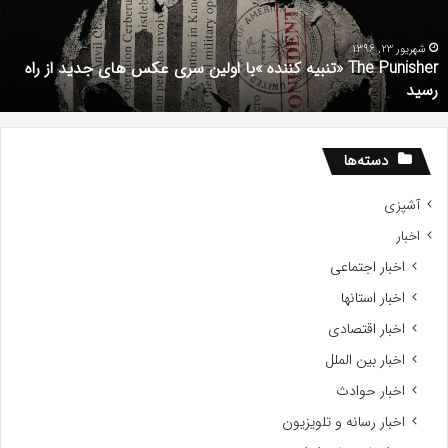
با
استعداد
Gifted
 اولین سری عکس های جدید از راه
2017
شهریور 1, 1396
دانلود رایگان دوبله فارسی فیلم با استعداد ed 2017
دسته‌ها
آشپزی
اخبار
اخبار اجتماعی
اخبار استانها
اخبار اقتصادی
اخبار بین الملل
اخبار حوادث
اخبار رسانه و تلویزیون