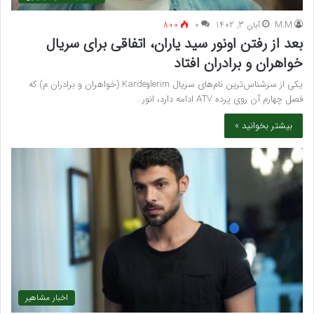
M.M
آبان 3, 1402
۰
800
بعد از رفتن اونور سید یاران، اتفاقی برای سریال
خواهران و برادران افتاد
یکی از سرشناس‌ترین نام‌های سریال Kardeşlerim (خواهران و برادران م) که
فصل چهارم آن روی پرده ATV ادامه دارد، انور…
بیشتر بخوانید »
اخبار مشاهیر