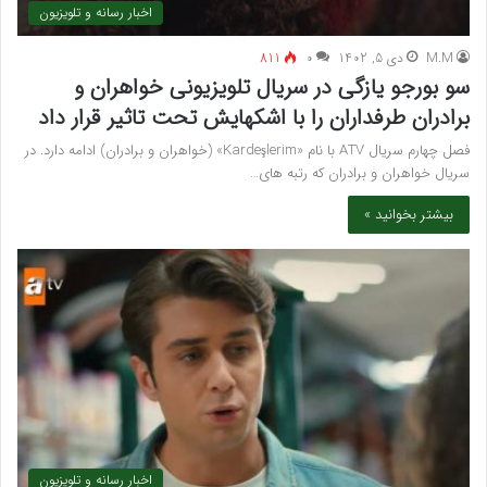
اخبار رسانه و تلویزیون
M.M
دی 5, 1402
۰
811
سو بورجو یازگی در سریال تلویزیونی خواهران و
برادران طرفداران را با اشکهایش تحت تاثیر قرار داد
فصل چهارم سریال ATV با نام «Kardeşlerim» (خواهران و برادران) ادامه دارد. در
سریال خواهران و برادران که رتبه های…
بیشتر بخوانید »
اخبار رسانه و تلویزیون