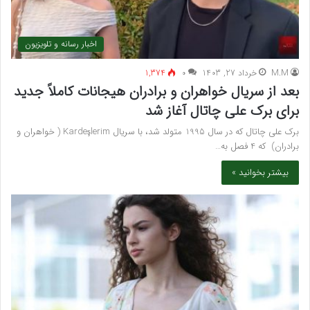
اخبار رسانه و تلویزیون
M.M
خرداد 27, 1403
۰
1,374
بعد از سریال خواهران و برادران هیجانات کاملاً جدید
برای برک علی چاتال آغاز شد
برک علی چاتال که در سال 1995 متولد شد، با سریال Kardeşlerim ( خواهران و
برادران) که 4 فصل به…
بیشتر بخوانید »