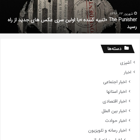
ا
د
ستعداد
ش
Gifte
م
201
شهریور 1, 1396
دانلود رایگان دوبله فارسی فیلم با استعداد Gifted 2017
دسته‌ها
آشپزی
اخبار
اخبار اجتماعی
اخبار استانها
اخبار اقتصادی
اخبار بین الملل
اخبار حوادث
اخبار رسانه و تلویزیون
اخبار رسانه ایرانی