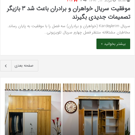
M.M
مرداد 12, 1402
۰
797
موفقیت سریال خواهران و برادران باعث شد 3 بازیگر
تصمیمات جدیدی بگیرند
سریال Kardeşlerim (خواهران و برادران) سه فصل را با موفقیت به پایان رساند.
مخاطبان مشتاقانه منتظر فصل چهارم سریال تلویزیونی…
بیشتر بخوانید »
صفحه بعدی
بهترین
سرک
کلینیک
سی
زیبایی
برای
در
قند
فردیس
خون
کرج؛
کلس
دکتر
و
مریم
لاغر