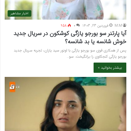
اخبار مشاهیر
M.M
فروردین 23, 1403
۰
958
آیا پارتنر سو بورجو یازگی کوشکون در سریال جدید
خوش شانسه یا بد شانسه؟
پس از همکاری قوی سو بورجو یازگی با اونور سید یاران، تجربه سریال جدید
بورجو یازگی کنجکاوی را برانگیخت. سو…
بیشتر بخوانید »