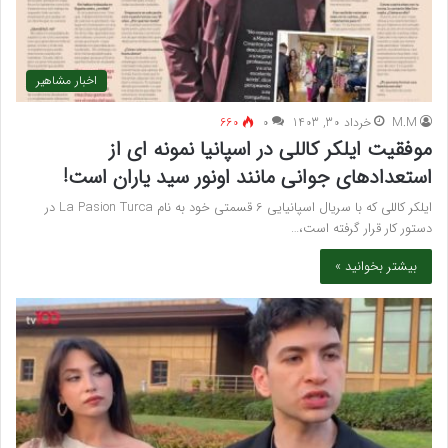
اخبار مشاهیر
M.M
خرداد 30, 1403
۰
660
موفقیت ایلکر کاللی در اسپانیا نمونه ای از
استعدادهای جوانی مانند اونور سید یاران است!
ایلکر کاللی که با سریال اسپانیایی 6 قسمتی خود به نام La Pasion Turca در
دستور کار قرار گرفته است،…
بیشتر بخوانید »