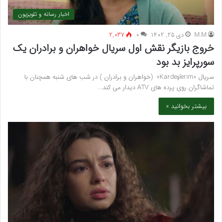
اخبار رسانه و تلویزیون
M.M
دی 25, 1402
۰
2,037
خروج بازیگر نقش اول سریال خواهران و برادران یک
سورپرایز بد بود
سریال «Kardeşlerim» (خواهران و برادران ) در شب های شنبه همچنان با
تماشاگران روی پرده های ATV دیدار می کند.…
بیشتر بخوانید »